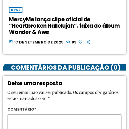
NEWS
MercyMe lança clipe oficial de
“Heartbroken Hallelujah”, faixa do álbum
Wonder & Awe
today
17 DE SETEMBRO DE 2025
89
COMENTÁRIOS DA PUBLICAÇÃO (0)
Deixe uma resposta
O seu email não vai ser publicado. Os campos obrigatórios
estão marcados com *
COMENTÁRIO*