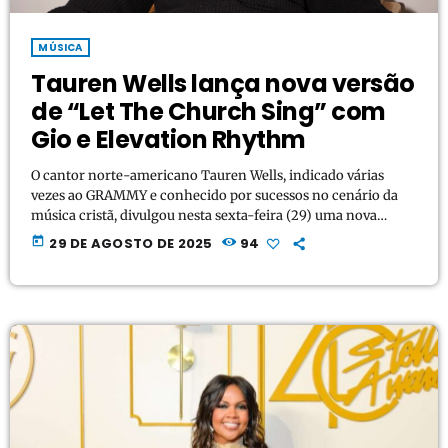
MÚSICA
Tauren Wells lança nova versão
de “Let The Church Sing” com
Gio e Elevation Rhythm
O cantor norte-americano Tauren Wells, indicado várias
vezes ao GRAMMY e conhecido por sucessos no cenário da
música cristã, divulgou nesta sexta-feira (29) uma nova
versão da faixa “Let The Church Sing”. A releitura conta com
today
29 DE AGOSTO DE 2025
94
a participação do artista Gio e do grupo Elevation Rhythm e
já pode ser ouvida em todas as plataformas digitais. O
lançamento chega acompanhado de um lyric video oficial,
disponível no YouTube. https://youtu.be/3oVhViT8-wY […]