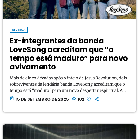
MÚSICA
Ex-integrantes da banda
LoveSong acreditam que “o
tempo está maduro” para novo
avivamento
Mais de cinco décadas após o início da Jesus Revolution, dois
sobreviventes da lendária banda LoveSong acreditam que o
tempo está “maduro” para um novo despertar espiritual. A
história do grupo formado por Jay Truax, Tommy Coomes,
today
15 DE SETEMBRO DE 2025
102
Chuck Girard, Fred Field e John Mehler será contada na série
documental “A Band Called LoveSong: The Music &
Movement of the Jesus Revolution”, que estreia em 19 de
setembro no Prime Video […]