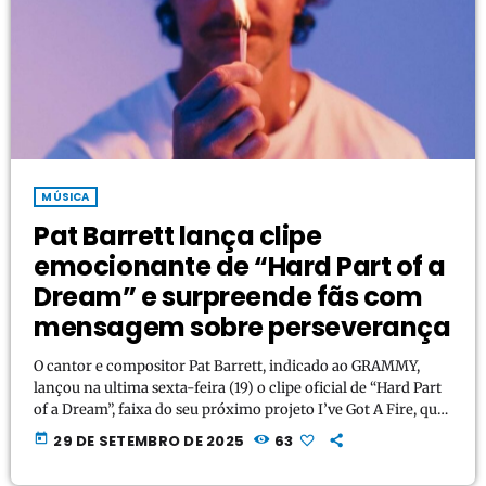
MÚSICA
Pat Barrett lança clipe
emocionante de “Hard Part of a
Dream” e surpreende fãs com
mensagem sobre perseverança
O cantor e compositor Pat Barrett, indicado ao GRAMMY,
lançou na ultima sexta-feira (19) o clipe oficial de “Hard Part
of a Dream”, faixa do seu próximo projeto I’ve Got A Fire, que
chega em 3 de outubro pela Bowyer & Bow / CCMG. Com
today
29 DE SETEMBRO DE 2025
63
uma melodia intimista e uma letra profunda, Barrett revela
que a canção é um reflexo de sua própria jornada. “Há cinco