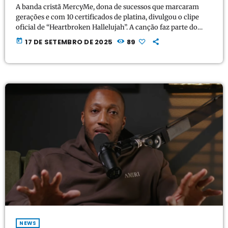
A banda cristã MercyMe, dona de sucessos que marcaram
gerações e com 10 certificados de platina, divulgou o clipe
oficial de “Heartbroken Hallelujah”. A canção faz parte do
mais recente álbum do grupo, WONDER & AWE, lançado em 8
today
17 DE SETEMBRO DE 2025
89
de agosto de 2025. Com imagens intensas e cheias de
emoção, o videoclipe traduz a mensagem central da faixa:
louvar a Deus mesmo em meio à dor e às dificuldades. A […]
NEWS