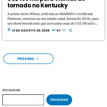
tornado no Kentucky
A artista Anne Wilson, indicada ao GRAMMY e certificada
Platinum, retornou ao seu estado natal, Kentucky (EUA), para
um show beneficente que arrecadou mais de US$ 100 mil em
apoio aos esforços de recuperação após o tornado que
today
13 DE AGOSTO DE 2025
47
devastou a região em maio de 2025. Enquanto alguns
cantores brasileiros estão correndo atrás de parcerias com
uma cantora angolana apenas para buscar visualizações,
Anne Wilson mostra na prática o que é […]
PRÓXIMO
navigate_next
PESQUISAR
PESQUISAR