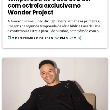
com estreia exclusiva no
Wonder Project
A Amazon Prime Video divulgou nesta semana as primeiras
imagens da segunda temporada da série bíblica Casa de Davi
e confirmou a estreia para 5 de outubro, coincidindo com o
lançamento do Wonder Project, serviço de streaming com
today
2 DE SETEMBRO DE 2025
1340
2
curadoria de filmes e séries familiares dentro da plataforma.
Criada pelos cineastas Jon Erwin e Jon Gunn, a produção terá
seus dois primeiros episódios lançados exclusivamente no
Wonder Project, antes de ficar […]