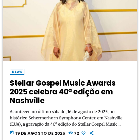
NEWS
Stellar Gospel Music Awards
2025 celebra 40ª edição em
Nashville
Aconteceu no último sábado, 16 de agosto de 2025, no
histórico Schermerhorn Symphony Center, em Nashville
(EUA), a gravação da 40ª edição do Stellar Gospel Music
Awards, considerado o “Oscar da música gospel”. O evento foi
today
19 DE AGOSTO DE 2025
72
apresentado pela dupla vencedora do GRAMMY e do próprio