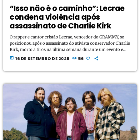
“Isso não é o caminho”: Lecrae
condena violência após
assassinato de Charlie Kirk
O rapper e cantor cristão Lecrae, vencedor do GRAMMY, se
posicionou após o assassinato do ativista conservador Charlie
Kirk, morto a tiros na última semana durante um evento em
Utah (EUA). Em uma publicação nas redes sociais, o artista
today
16 DE SETEMBRO DE 2025
56
condenou o ciclo de violência e lembrou que a resposta de
um cristão deve ser diferente: “Jesus vem e diz: isso não é o
caminho. Estou cansado, porque não resolve nada.” […]