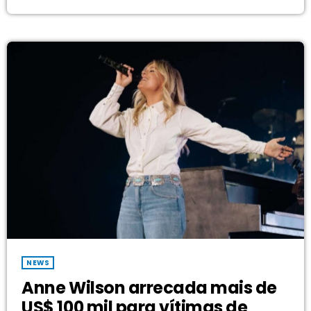
Stellar Awards, BeBe & CeCe Winans. A premiação será
exibida pela primeira vez no dia 30 de agosto, às 20h (ET)/19h
(CT), na Stellar Network. […]
NEWS
Anne Wilson arrecada mais de
US$ 100 mil para vítimas de