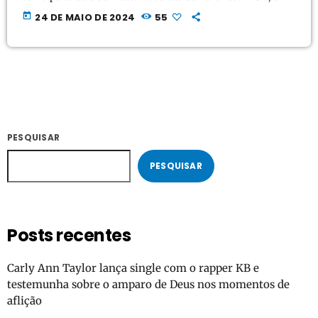
segundo lugar, como uma colaboração com a ex- finalista do
today
24 DE MAIO DE 2024
55
American Idol, Megan Danielle, em abril de 2024. A faixa
legendada alcançou mais de 2 milhões de visualizações no
TikTok da Criativa. https://youtu.be/gc2sNY5HMV8
PESQUISAR
PESQUISAR
Posts recentes
Carly Ann Taylor lança single com o rapper KB e
testemunha sobre o amparo de Deus nos momentos de
aflição