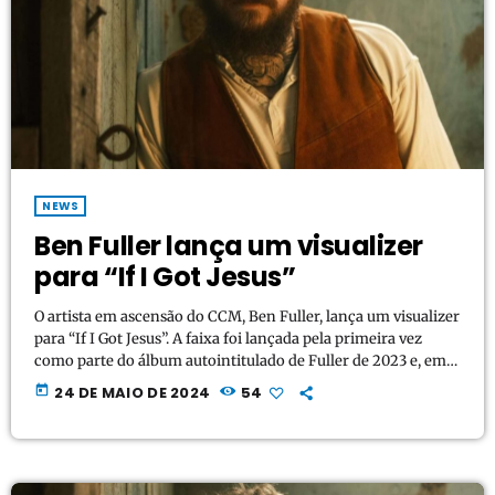
NEWS
Ben Fuller lança um visualizer
para “If I Got Jesus”
O artista em ascensão do CCM, Ben Fuller, lança um visualizer
para “If I Got Jesus”. A faixa foi lançada pela primeira vez
como parte do álbum autointitulado de Fuller de 2023 e, em
segundo lugar, como uma colaboração com a ex- finalista do
today
24 DE MAIO DE 2024
54
American Idol, Megan Danielle, em abril de 2024. A faixa
legendada alcançou mais de 2 milhões de visualizações no
TikTok da Criativa. https://youtu.be/gc2sNY5HMV8