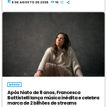
today
8 DE AGOSTO DE 2026
10
MÚSICA
Após hiato de 8 anos, Francesca
Battistelli lança música inédita e celebra
marca de 2 bilhões de streams