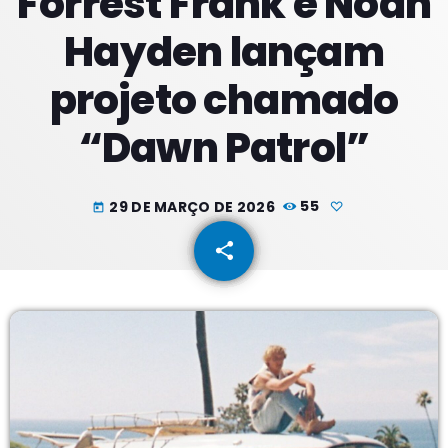
Forrest Frank e Noah
Hayden lançam
PROXIMOS PROGRAMAS
projeto chamado
“Dawn Patrol”
29 DE MARÇO DE 2026
55
today
share
email