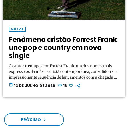
MÚSICA
Fenômeno cristão Forrest Frank
une pop e country em novo
single
O cantor e compositor Forrest Frank, um dos nomes mais
expressivos da música cristã contemporânea, consolidou sua
impressionante sequência de lançamentos com a chegada do
single "2 Step the Enemy". A faixa, que conta com as
today
13 DE JULHO DE 2026
13
participações especiais de LOST & FOUND e ZVC, mistura
melodias pop com a instrumentação clássica do honky-tonk
country para construir um hino vibrante sobre vitória
espiritual e resistência contra tentações. O grande destaque
lírico […]
PRÓXIMO
navigate_next