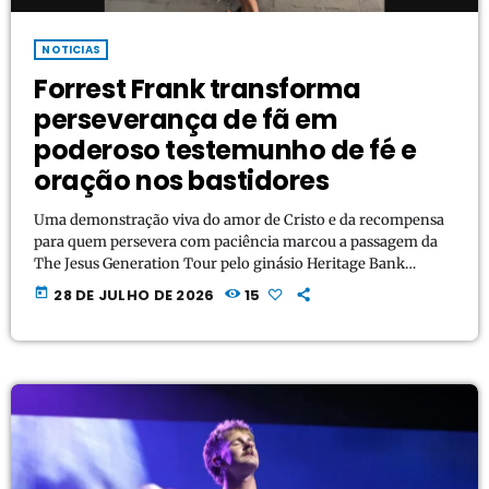
NOTICIAS
Forrest Frank transforma
perseverança de fã em
poderoso testemunho de fé e
oração nos bastidores
Uma demonstração viva do amor de Cristo e da recompensa
para quem persevera com paciência marcou a passagem da
The Jesus Generation Tour pelo ginásio Heritage Bank
Center. O cantor e compositor norte-americano Forrest
today
28 DE JULHO DE 2026
15
Frank, um dos maiores expoentes do pop cristão da
atualidade, transformou a espera de um fã em um
inesquecível testemunho de fé. Ao olhar pela janela de seu
ônibus de turnê, Forrest percebeu que um jovem […]