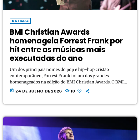
NOTICIAS
BMI Christian Awards
homenageia Forrest Frank por
hit entre as músicas mais
executadas do ano
Um dos principais nomes do pop e hip-hop cristão
contemporâneo, Forrest Frank foi um dos grandes
homenageados na edição do BMI Christian Awards. O BMI
Christian Awards é uma das premiações mais prestigiadas da
today
24 DE JULHO DE 2026
10
indústria musical evangélica e cristã nos Estados Unidos,
organizada anualmente pela Broadcast Music, Inc. (BMI)
para homenagear os compositores, autores e editoras das
canções mais executadas nas rádios e plataformas digitais ao
longo do ano. Forrest […]