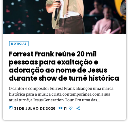
NOTICIAS
Forrest Frank reúne 20 mil
pessoas para exaltação e
adoração ao nome de Jesus
durante show de turnê histórica
O cantor e compositor Forrest Frank alcançou uma marca
histórica para a música cristã contemporânea com a sua
atual turnê, a Jesus Generation Tour. Em uma das
apresentações mais emblemáticas do circuito, realizada na
today
31 DE JULHO DE 2026
11
arena KFC Yum! Center, na cidade de Louisville (Kentucky,
EUA), o artista reuniu mais de 20 mil fiéis que cantaram em
uma só voz para exaltar e declarar o nome de Jesus. O público
presente estabeleceu […]