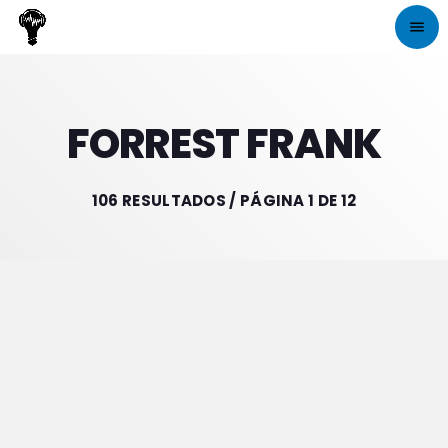
menu
close
FORREST FRANK
play_arrow
CRIATIVA RADIO
106 RESULTADOS / PÁGINA 1 DE 12
INICIO
NOTÍCIAS
PROGRAMAÇÃO
DJS
CONTATOS