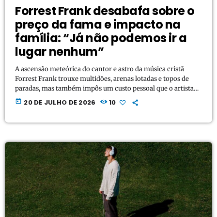
Forrest Frank desabafa sobre o
preço da fama e impacto na
família: “Já não podemos ir a
lugar nenhum”
A ascensão meteórica do cantor e astro da música cristã
Forrest Frank trouxe multidões, arenas lotadas e topos de
paradas, mas também impôs um custo pessoal que o artista
começa a pesar publicamente. Durante uma conversa franca
today
20 DE JULHO DE 2026
10
no podcast do apresentador Bryce Crawford, o dono do
sucesso "Your Way's Better" revelou como sua explosão de
popularidade alterou drasticamente a rotina de sua jovem
família. Frank relembrou que até mesmo um […]