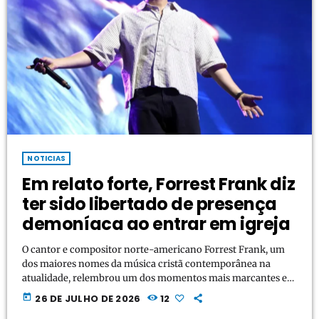
NOTICIAS
Em relato forte, Forrest Frank diz
ter sido libertado de presença
demoníaca ao entrar em igreja
O cantor e compositor norte-americano Forrest Frank, um
dos maiores nomes da música cristã contemporânea na
atualidade, relembrou um dos momentos mais marcantes e
decisivos de sua trajetória pessoal e de fé durante
today
26 DE JULHO DE 2026
12
participação no Bryce Crawford Podcast. Durante a conversa,