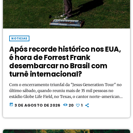
NOTICIAS
Após recorde histórico nos EUA,
é hora de Forrest Frank
desembarcar no Brasil com
turnê internacional?
Com o encerramento triunfal da "Jesus Generation Tour" no
último sábado, quando reuniu mais de 35 mil pessoas no
estádio Globe Life Field, no Texas, o cantor norte-americano
Forrest Frank cravou seu nome na história da indústria
today
3 DE AGOSTO DE 2026
20
1
fonográfica. A turnê, que arrastou 519 mil espectadores por
29 cidades nos Estados Unidos, tornou-se a maior da história
da música cristã contemporânea e abriu espaço para uma
pergunta inevitável entre os fãs […]