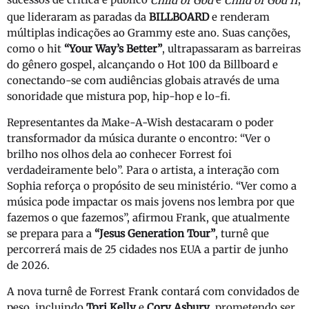
Child of God
Child of God II
que lideraram as paradas da
BILLBOARD
e renderam
múltiplas indicações ao Grammy este ano. Suas canções,
como o hit
“Your Way’s Better”
, ultrapassaram as barreiras
do gênero gospel, alcançando o Hot 100 da Billboard e
conectando-se com audiências globais através de uma
sonoridade que mistura pop, hip-hop e lo-fi.
Representantes da Make-A-Wish destacaram o poder
transformador da música durante o encontro: “Ver o
brilho nos olhos dela ao conhecer Forrest foi
verdadeiramente belo”. Para o artista, a interação com
Sophia reforça o propósito de seu ministério. “Ver como a
música pode impactar os mais jovens nos lembra por que
fazemos o que fazemos”, afirmou Frank, que atualmente
se prepara para a
“Jesus Generation Tour”
, turnê que
percorrerá mais de 25 cidades nos EUA a partir de junho
de 2026.
A nova turnê de Forrest Frank contará com convidados de
peso, incluindo
Tori Kelly
e
Cory Asbury
, prometendo ser