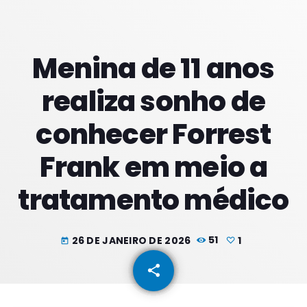
PROXIMOS PROGRAMAS
Menina de 11 anos
Noites
realiza sonho de
COM JU
18:00 - 21:59
conhecer Forrest
Noite Maior
Frank em meio a
COM ERICA
22:00 - 23:59
tratamento médico
Noite Maior
COM ERICA
00:00 - 01:59
26 DE JANEIRO DE 2026
51
1
today
share
email
1