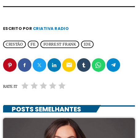
ESCRITO POR
CRIATIVA RADIO
CRISTÃO
FE
FORREST FRANK
IDE
email
RATE IT
POSTS SEMELHANTES