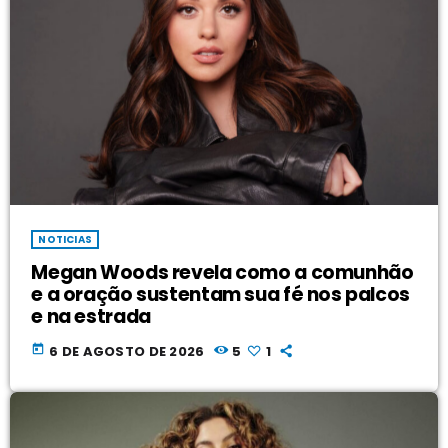
NOTICIAS
Megan Woods revela como a comunhão
e a oração sustentam sua fé nos palcos
e na estrada
today
6 DE AGOSTO DE 2026
5
1