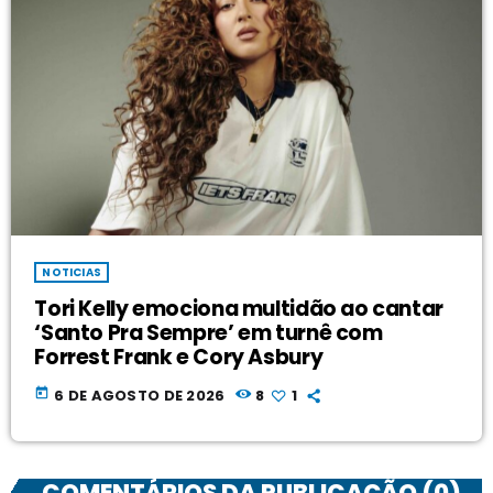
NOTICIAS
Tori Kelly emociona multidão ao cantar
‘Santo Pra Sempre’ em turnê com
Forrest Frank e Cory Asbury
today
6 DE AGOSTO DE 2026
8
1
COMENTÁRIOS DA PUBLICAÇÃO (0)