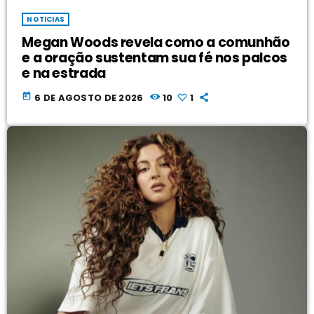
NOTICIAS
Megan Woods revela como a comunhão
e a oração sustentam sua fé nos palcos
e na estrada
today
6 DE AGOSTO DE 2026
10
1