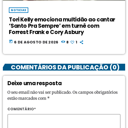
NOTICIAS
Tori Kelly emociona multidão ao cantar
‘Santo Pra Sempre’ em turnê com
Forrest Frank e Cory Asbury
today
6 DE AGOSTO DE 2026
8
1
COMENTÁRIOS DA PUBLICAÇÃO (0)
Deixe uma resposta
O seu email não vai ser publicado. Os campos obrigatórios
estão marcados com *
COMENTÁRIO*