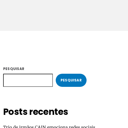
COM ERICA
22:00 - 23:59
PESQUISAR
PESQUISAR
Posts recentes
Trio de irmãos CAIN emociona redes sociais