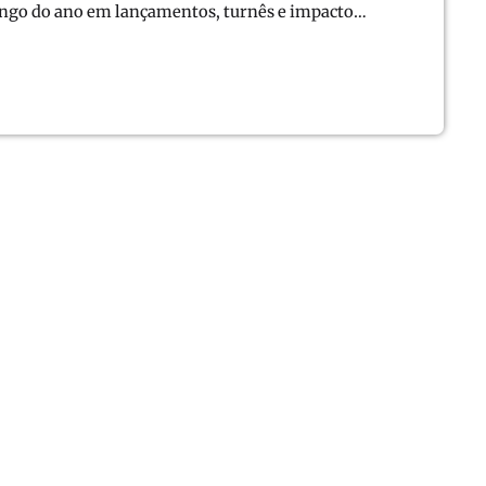
longo do ano em lançamentos, turnês e impacto
e/Música Cristã Contemporânea (Best
e/Song)A categoria reúne canções que
m igrejas, rádios e plataformas digitais.Os