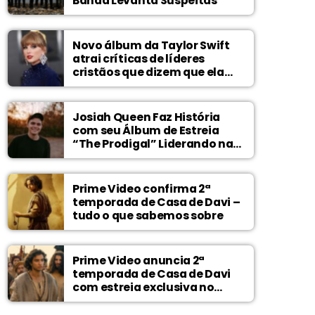
Banda Levanta Suspeitas
Novo álbum da Taylor Swift
atrai críticas de líderes
cristãos que dizem que ela
zomba de Deus
Josiah Queen Faz História
com seu Álbum de Estreia
“The Prodigal” Liderando na
Billboard
Prime Video confirma 2ª
temporada de Casa de Davi –
tudo o que sabemos sobre
Prime Video anuncia 2ª
temporada de Casa de Davi
com estreia exclusiva no
Wonder Project