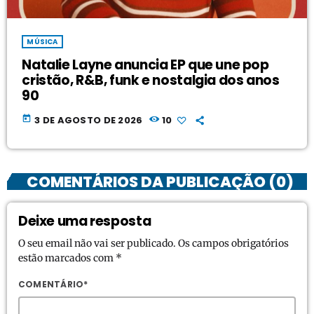
MÚSICA
Natalie Layne anuncia EP que une pop
cristão, R&B, funk e nostalgia dos anos
90
today
3 DE AGOSTO DE 2026
10
COMENTÁRIOS DA PUBLICAÇÃO (0)
Deixe uma resposta
O seu email não vai ser publicado. Os campos obrigatórios
estão marcados com *
COMENTÁRIO*