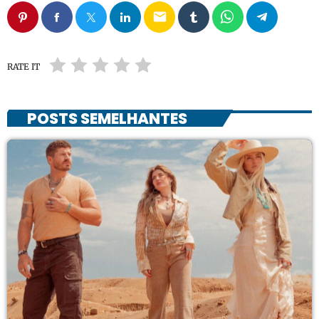
email
RATE IT
POSTS SEMELHANTES