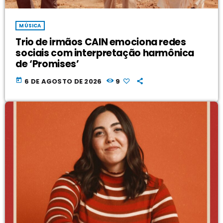
MÚSICA
Trio de irmãos CAIN emociona redes
sociais com interpretação harmônica
de ‘Promises’
today
6 DE AGOSTO DE 2026
9