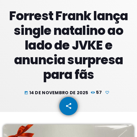
Forrest Frank lança
PROXIMOS PROGRAMAS
single natalino ao
Madrugadas
lado de JVKE e
COM PATRICIA
02:00 - 05:59
anuncia surpresa
Manhãs
para fãs
COM SUZZYE
06:00 - 09:59
Meio Dia
14 DE NOVEMBRO DE 2025
57
today
COM JORGE
10:00 - 13:59
share
email