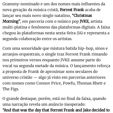
Grammy-nominado e um dos nomes mais influentes da
nova geração da música cristã,
Forrest Frank
acaba de
lançar seu mais novo single natalino,
“Christmas
Morning”
, em parceria com o músico pop
JVKE
, artista
multi-platina e fenômeno das plataformas digitais. A faixa
chegou às plataformas nesta sexta-feira (14) e representa a
segunda colaboração entre os artistas.
Com uma sonoridade que mistura batida hip-hop, sinos e
arranjos orquestrais, o single traz Forrest Frank rimando
nos primeiros versos enquanto JVKE assume parte do
vocal na segunda metade da música. O lançamento reforça
a proposta de Frank de aproximar sons seculares do
universo cristão — algo já visto em parcerias anteriores
com nomes como Connor Price, Powfu, Thomas Rhett e
The Figs.
O grande destaque, porém, está no final da faixa, quando
uma narração revela um anúncio inesperado:
“And that was the day that Forrest Frank and Jake decided to