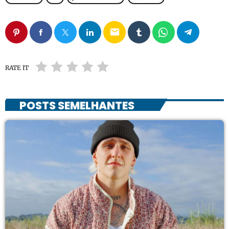
email
RATE IT
POSTS SEMELHANTES