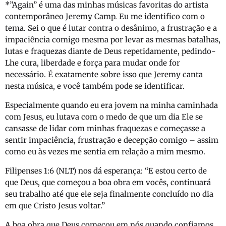
*”Again” é uma das minhas músicas favoritas do artista
contemporâneo Jeremy Camp. Eu me identifico com o
tema. Sei o que é lutar contra o desânimo, a frustração e a
impaciência comigo mesma por levar as mesmas batalhas,
lutas e fraquezas diante de Deus repetidamente, pedindo-
Lhe cura, liberdade e força para mudar onde for
necessário. É exatamente sobre isso que Jeremy canta
nesta música, e você também pode se identificar.
Especialmente quando eu era jovem na minha caminhada
com Jesus, eu lutava com o medo de que um dia Ele se
cansasse de lidar com minhas fraquezas e começasse a
sentir impaciência, frustração e decepção comigo – assim
como eu às vezes me sentia em relação a mim mesmo.
Filipenses 1:6 (NLT) nos dá esperança: “E estou certo de
que Deus, que começou a boa obra em vocês, continuará
seu trabalho até que ele seja finalmente concluído no dia
em que Cristo Jesus voltar.”
A boa obra que Deus começou em nós quando confiamos