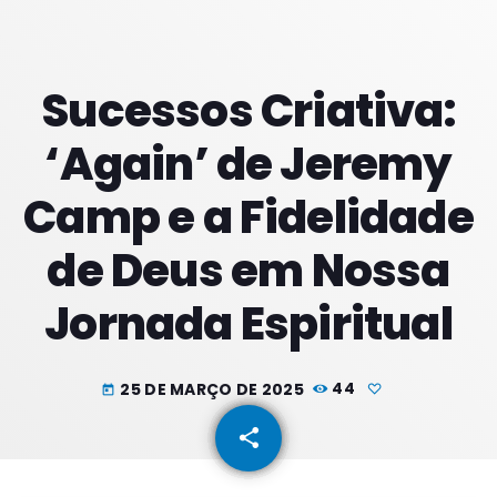
PROXIMOS PROGRAMAS
Sucessos Criativa:
Manhãs
‘Again’ de Jeremy
COM SUZZYE
06:00 - 09:59
Camp e a Fidelidade
Meio Dia
de Deus em Nossa
COM JORGE
10:00 - 13:59
Jornada Espiritual
Tardes
COM RODRIGÃO
14:00 - 17:59
25 DE MARÇO DE 2025
44
today
share
email