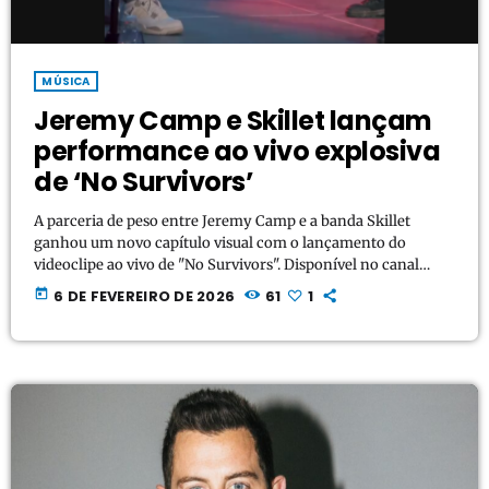
MÚSICA
Jeremy Camp e Skillet lançam
performance ao vivo explosiva
de ‘No Survivors’
A parceria de peso entre Jeremy Camp e a banda Skillet
ganhou um novo capítulo visual com o lançamento do
videoclipe ao vivo de "No Survivors". Disponível no canal
oficial de Camp no YouTube, a produção registra a
today
6 DE FEVEREIRO DE 2026
61
1
performance eletrizante da faixa, que combina a intensidade
característica do rock do Skillet com a profundidade lírica do
louvor de Jeremy Camp. O lançamento celebra o sucesso da
colaboração, que recentemente alcançou […]