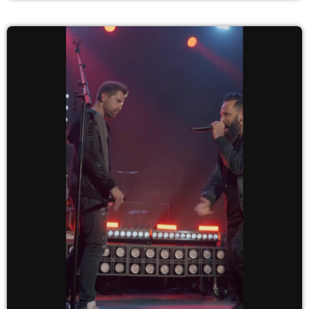
hinos como "I Still Believe", "Walk By Faith" e "Same Power",
Camp construiu um legado fundamentado […]