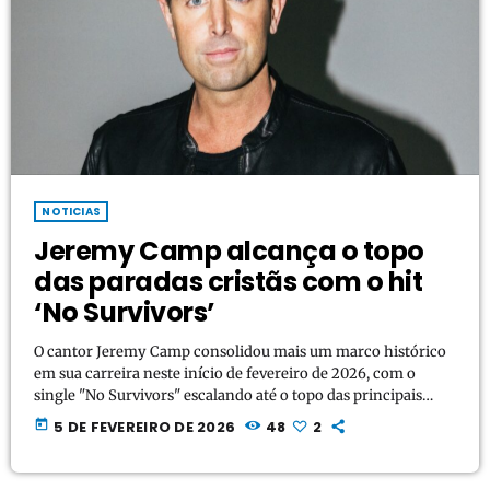
NOTICIAS
Jeremy Camp alcança o topo
das paradas cristãs com o hit
‘No Survivors’
O cantor Jeremy Camp consolidou mais um marco histórico
em sua carreira neste início de fevereiro de 2026, com o
single "No Survivors" escalando até o topo das principais
paradas de música cristã. A faixa, marcada por uma
today
5 DE FEVEREIRO DE 2026
48
2
sonoridade de alta energia, conquistou o primeiro lugar no
ranking da 20 The Countdown Magazine na semana de 4 de
fevereiro, além de garantir a posição máxima na parada