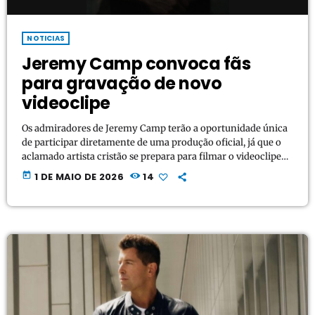
NOTICIAS
Jeremy Camp convoca fãs
para gravação de novo
videoclipe
Os admiradores de Jeremy Camp terão a oportunidade única
de participar diretamente de uma produção oficial, já que o
aclamado artista cristão se prepara para filmar o videoclipe
de sua nova canção, "Reflector". Em um anúncio realizado
today
1 DE MAIO DE 2026
14
nas redes sociais, Camp convocou moradores de Nashville
para se juntarem à produção e ajudarem a criar a energia
necessária para o que está sendo descrito como uma
filmagem de performance ao vivo […]