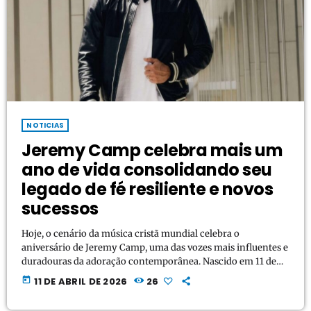
NOTICIAS
Jeremy Camp celebra mais um
ano de vida consolidando seu
legado de fé resiliente e novos
sucessos
Hoje, o cenário da música cristã mundial celebra o
aniversário de Jeremy Camp, uma das vozes mais influentes e
duradouras da adoração contemporânea. Nascido em 11 de
abril de 1978, o cantor e compositor continua a impactar
today
11 DE ABRIL DE 2026
26
milhões de pessoas através de uma discografia que equilibra
honestidade visceral com uma fé inabalável. Conhecido por