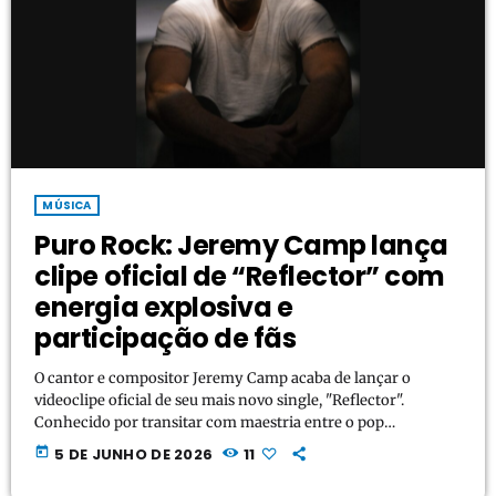
MÚSICA
Puro Rock: Jeremy Camp lança
clipe oficial de “Reflector” com
energia explosiva e
participação de fãs
O cantor e compositor Jeremy Camp acaba de lançar o
videoclipe oficial de seu mais novo single, "Reflector".
Conhecido por transitar com maestria entre o pop
contemporâneo e o rock de arena, o artista norte-americano
today
5 DE JUNHO DE 2026
11
chuta a porta com uma proposta puramente voltada às suas
raízes do rock'n'roll de alta octanagem. O grande diferencial