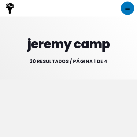
menu
close
jeremy camp
play_arrow
CRIATIVA RADIO
30 RESULTADOS / PÁGINA 1 DE 4
INICIO
NOTÍCIAS
PROGRAMAÇÃO
DJS
CONTATOS