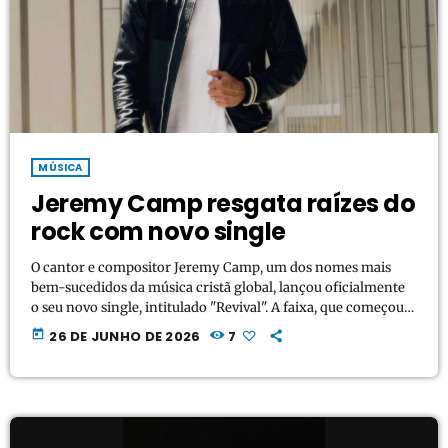
MÚSICA
Jeremy Camp resgata raízes do
rock com novo single
O cantor e compositor Jeremy Camp, um dos nomes mais
bem-sucedidos da música cristã global, lançou oficialmente
o seu novo single, intitulado "Revival". A faixa, que começou a
ser distribuída simultaneamente para as estações de rádio do
today
26 DE JUNHO DE 2026
7
segmento, consolida o retorno do artista com certificado de
multi-platina às suas raízes voltadas ao rock. Construída
sobre guitarras marcantes, uma bateria enérgica e os vocais
característicos de Camp, "Revival" foi desenhada como […]