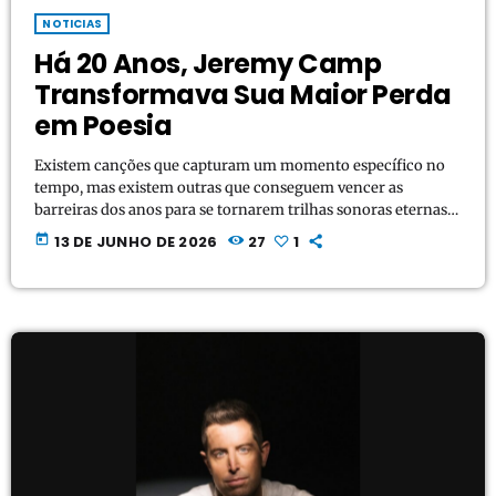
NOTICIAS
Há 20 Anos, Jeremy Camp
Transformava Sua Maior Perda
em Poesia
Existem canções que capturam um momento específico no
tempo, mas existem outras que conseguem vencer as
barreiras dos anos para se tornarem trilhas sonoras eternas
de superação. Para os amantes da música contemporânea de
today
13 DE JUNHO DE 2026
27
1
fé, olhar para trás e relembrar o impacto de "Take My Life",
um dos primeiros e mais profundos sucessos de Jeremy
Camp, é fazer uma viagem nostálgica por uma das eras mais
douradas e genuínas do […]