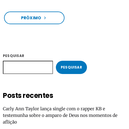
Mediabase Christian AC. […]
PRÓXIMO
navigate_next
PESQUISAR
PESQUISAR
Posts recentes
Carly Ann Taylor lança single com o rapper KB e
testemunha sobre o amparo de Deus nos momentos de
aflição