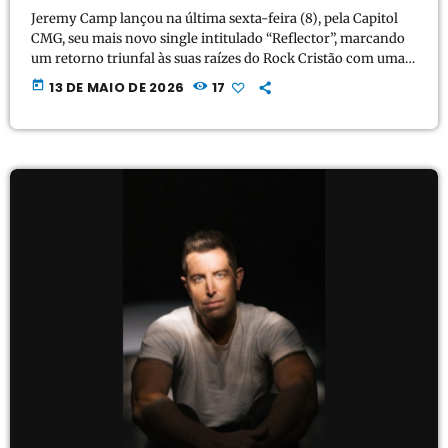
Jeremy Camp lançou na última sexta-feira (8), pela Capitol
CMG, seu mais novo single intitulado “Reflector”, marcando
um retorno triunfal às suas raízes do Rock Cristão com uma
sonoridade mais pesada e intensa. Construída sobre guitarras
today
13 DE MAIO DE 2026
17
marcantes e uma bateria potente, a faixa é um hino de arena
que combina a potência vocal característica de Camp com
uma mensagem de convicção, sucedendo o sucesso de “No
Survivors”, que acumulou quase […]