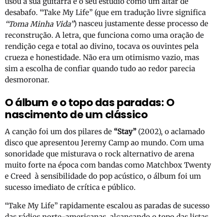
usou a sua guitarra e o seu estúdio como um altar de
desabafo. “Take My Life” (que em tradução livre significa
) nasceu justamente desse processo de
“Toma Minha Vida”
reconstrução. A letra, que funciona como uma oração de
rendição cega e total ao divino, tocava os ouvintes pela
crueza e honestidade. Não era um otimismo vazio, mas
sim a escolha de confiar quando tudo ao redor parecia
desmoronar.
O álbum e o topo das paradas: O
nascimento de um clássico
A canção foi um dos pilares de
“Stay”
(2002), o aclamado
disco que apresentou Jeremy Camp ao mundo. Com uma
sonoridade que misturava o rock alternativo de arena
muito forte na época com bandas como Matchbox Twenty
e Creed à sensibilidade do pop acústico, o álbum foi um
sucesso imediato de crítica e público.
“Take My Life” rapidamente escalou as paradas de sucesso
das rádios norte-americanas, alcançando o topo das listas