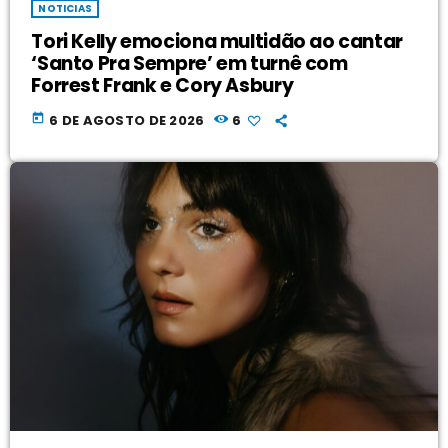
NOTICIAS
Tori Kelly emociona multidão ao cantar
‘Santo Pra Sempre’ em turnê com
Forrest Frank e Cory Asbury
today
6 DE AGOSTO DE 2026
6