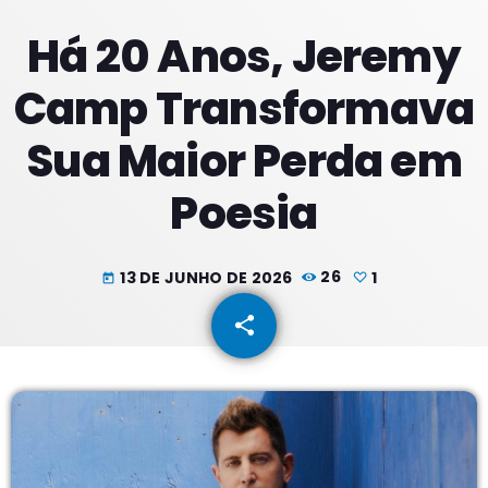
Há 20 Anos, Jeremy
PROXIMOS PROGRAMAS
Camp Transformava
Tardes
Sua Maior Perda em
COM RODRIGÃO
14:00 - 17:59
Poesia
Noites
COM JU
18:00 - 21:59
13 DE JUNHO DE 2026
26
1
today
Noite Maior
share
email
1
COM ERICA
22:00 - 23:59