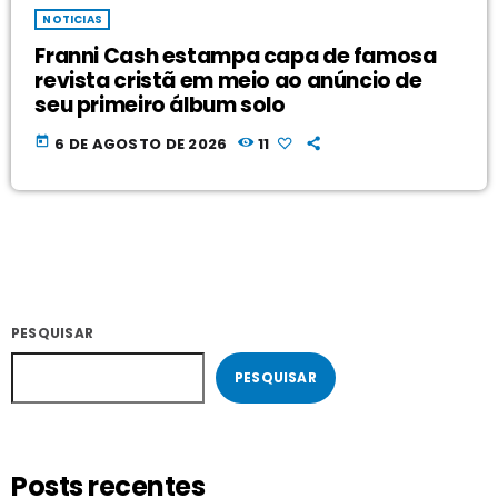
NOTICIAS
Franni Cash estampa capa de famosa
revista cristã em meio ao anúncio de
seu primeiro álbum solo
today
6 DE AGOSTO DE 2026
11
PESQUISAR
PESQUISAR
Posts recentes