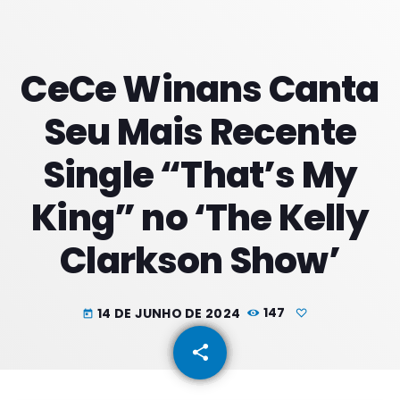
PROXIMOS PROGRAMAS
CeCe Winans Canta
Seu Mais Recente
Single “That’s My
King” no ‘The Kelly
Clarkson Show’
14 DE JUNHO DE 2024
147
today
share
email