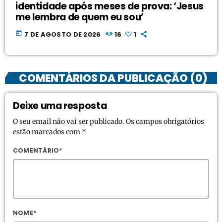
identidade após meses de prova: ‘Jesus
me lembra de quem eu sou’
today
7 DE AGOSTO DE 2026
16
1
COMENTÁRIOS DA PUBLICAÇÃO (0)
Deixe uma resposta
O seu email não vai ser publicado. Os campos obrigatórios
estão marcados com *
COMENTÁRIO*
NOME*