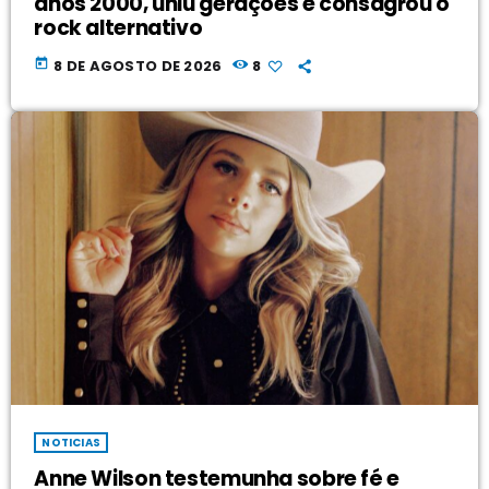
anos 2000, uniu gerações e consagrou o
rock alternativo
today
8 DE AGOSTO DE 2026
8
NOTICIAS
Anne Wilson testemunha sobre fé e