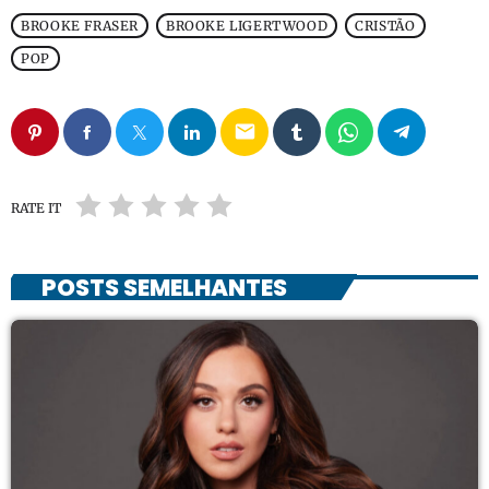
BROOKE FRASER
BROOKE LIGERTWOOD
CRISTÃO
POP
email
RATE IT
POSTS SEMELHANTES