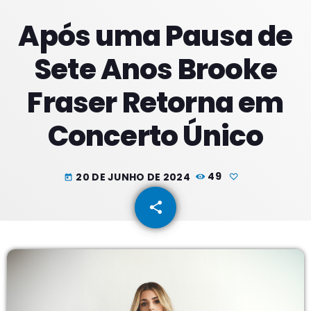
Após uma Pausa de
PROXIMOS PROGRAMAS
Sete Anos Brooke
Noite Maior
Fraser Retorna em
COM ERICA
22:00 - 23:59
Concerto Único
Noite Maior
COM ERICA
00:00 - 01:59
20 DE JUNHO DE 2024
49
today
Madrugadas
share
email
COM PATRICIA
02:00 - 05:59