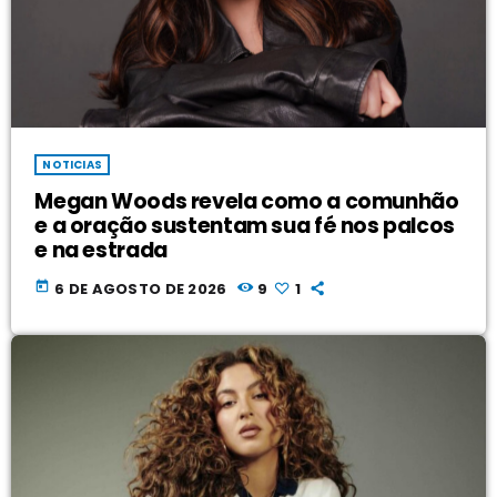
NOTICIAS
Megan Woods revela como a comunhão
e a oração sustentam sua fé nos palcos
e na estrada
today
6 DE AGOSTO DE 2026
9
1