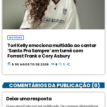
NOTICIAS
Tori Kelly emociona multidão ao cantar
‘Santo Pra Sempre’ em turnê com
Forrest Frank e Cory Asbury
today
6 DE AGOSTO DE 2026
8
1
COMENTÁRIOS DA PUBLICAÇÃO (0)
Deixe uma resposta
O seu email não vai ser publicado. Os campos obrigatórios