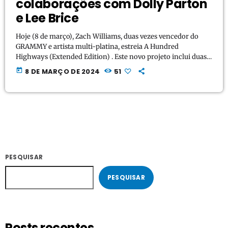
colaborações com Dolly Parton
e Lee Brice
Hoje (8 de março), Zach Williams, duas vezes vencedor do
GRAMMY e artista multi-platina, estreia A Hundred
Highways (Extended Edition) . Este novo projeto inclui duas
colaborações de música country de alto nível com Dolly
today
8 DE MARÇO DE 2024
51
Parton emprestando sua voz em uma nova versão de
“Lookin' For You” e Lee Brice cantando em uma nova faixa
intitulada “Walls Fall Down”. Você pode ver um videoclipe
especial de “Lookin' For You”, que apresenta Dolly Parton […]
PESQUISAR
PESQUISAR
Posts recentes