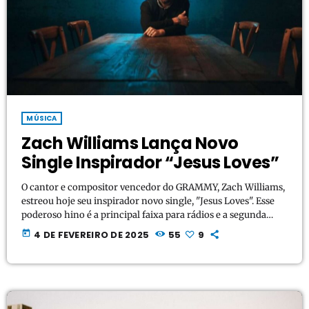
MÚSICA
Zach Williams Lança Novo
Single Inspirador “Jesus Loves”
O cantor e compositor vencedor do GRAMMY, Zach Williams,
estreou hoje seu inspirador novo single, "Jesus Loves". Esse
poderoso hino é a principal faixa para rádios e a segunda
música de seu aguardado álbum de estúdio, com lançamento
today
4 DE FEVEREIRO DE 2025
55
9
previsto para este ano. Com uma mensagem cativante, a
canção oferece um profundo lembrete da graça e do calor do
abraço de Deus, acolhendo a todos exatamente como são.
Williams habilmente entrelaça […]