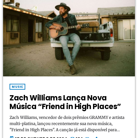
MUSIC
Zach Williams Lança Nova
Música “Friend in High Places”
Zach Williams, vencedor de dois prêmios GRAMMY e artista
multi-platina, lançou recentemente sua nova música,
"Friend in High Places". A canção já está disponível para
download e streaming em todas as plataformas digitais. Este
today