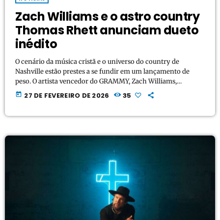
Zach Williams e o astro country
Thomas Rhett anunciam dueto
inédito
O cenário da música cristã e o universo do country de
Nashville estão prestes a se fundir em um lançamento de
peso. O artista vencedor do GRAMMY, Zach Williams,
confirmou a chegada de seu novo single, intitulado "Say A
today
27 DE FEVEREIRO DE 2026
35
Prayer", com lançamento oficial marcado para o dia 6 de
março. A grande novidade fica por conta da participação
especial do astro multiplatina Thomas Rhett, uma das vozes
mais influentes da […]