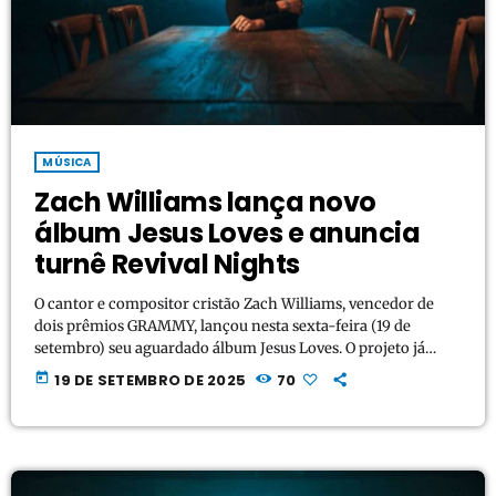
MÚSICA
Zach Williams lança novo
álbum Jesus Loves e anuncia
turnê Revival Nights
O cantor e compositor cristão Zach Williams, vencedor de
dois prêmios GRAMMY, lançou nesta sexta-feira (19 de
setembro) seu aguardado álbum Jesus Loves. O projeto já
vinha sendo antecipado pelos singles “Jesus Loves” — que
today
19 DE SETEMBRO DE 2025
70
alcançou o Top 10 — além das faixas “Killed A Man” e “Friend
in High Places”, mostrando a diversidade e intensidade do
novo trabalho. Com sua mistura única de southern rock,
vocais poderosos e histórias […]