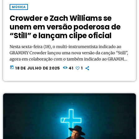
MÚSICA
Crowder e Zach Williams se
unem em versão poderosa de
“Still” e lançam clipe oficial
Nesta sexta-feira (18), o multi-instrumentista indicado ao
GRAMMY Crowder lançou uma nova versão da canção “Still”,
agora em colaboração com o também indicado ao GRAMMY
Zach Williams. A parceria entre dois dos nomes mais
today
18 DE JULHO DE 2025
41
1
influentes da música cristã contemporânea veio
acompanhada de um clipe oficial emocionante, já disponível
nas plataformas. A faixa é um lembrete profundo de que,
mesmo nos momentos mais difíceis, Deus continua agindo,
com amor e misericórdia […]