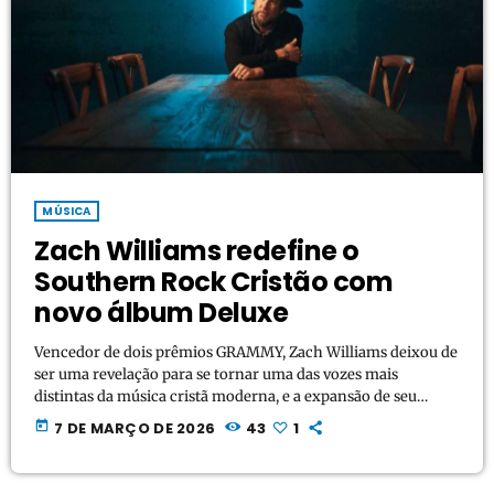
MÚSICA
Zach Williams redefine o
Southern Rock Cristão com
novo álbum Deluxe
Vencedor de dois prêmios GRAMMY, Zach Williams deixou de
ser uma revelação para se tornar uma das vozes mais
distintas da música cristã moderna, e a expansão de seu
álbum "Jesus Loves" para uma edição deluxe demonstra
today
7 DE MARÇO DE 2026
43
1
exatamente o porquê desse prestígio. Com uma mistura
marcante da aspereza do southern rock, a narrativa típica do
country e temas profundamente enraizados no evangelho, o