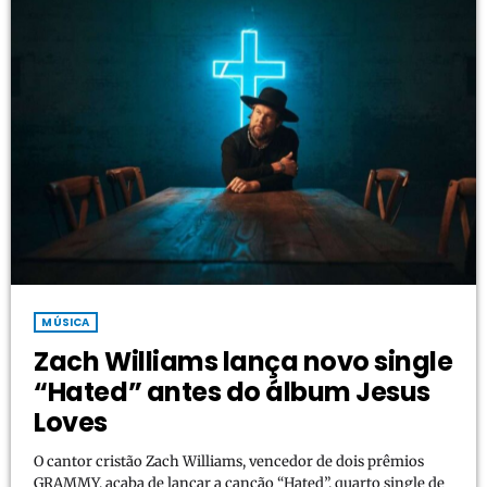
MÚSICA
Zach Williams lança novo single
“Hated” antes do álbum Jesus
Loves
O cantor cristão Zach Williams, vencedor de dois prêmios
GRAMMY, acaba de lançar a canção “Hated”, quarto single de