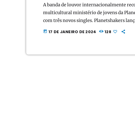
A banda de louvor internacionalmente rec
multicultural ministério de jovens da Pl
com três novos singles. Planetshakers lança
adoradora e épica "You Have My Heart", e
17 DE JANEIRO DE 2024
128
today
de R&B "L O V E". A nova música está disp
(V3M) em todas […]