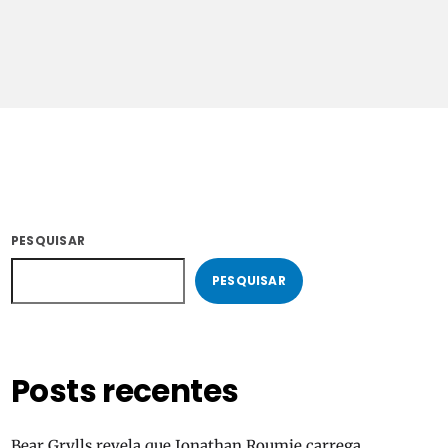
COM PATRICIA
02:00 - 05:59
PESQUISAR
PESQUISAR
Posts recentes
Bear Grylls revela que Jonathan Roumie carrega