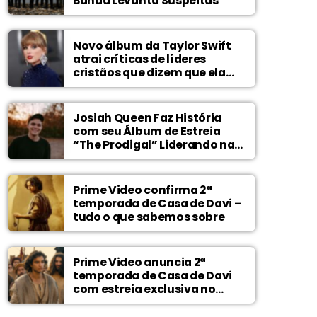
Banda Levanta Suspeitas
Novo álbum da Taylor Swift
atrai críticas de líderes
cristãos que dizem que ela
zomba de Deus
Josiah Queen Faz História
com seu Álbum de Estreia
“The Prodigal” Liderando na
Billboard
Prime Video confirma 2ª
temporada de Casa de Davi –
tudo o que sabemos sobre
Prime Video anuncia 2ª
temporada de Casa de Davi
com estreia exclusiva no
Wonder Project