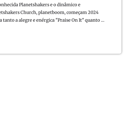
onhecida Planetshakers e o dinâmico e
anetshakers Church, planetboom, começam 2024
 tanto a alegre e enérgica "Praise On It" quanto a
nquanto a planetboom compartilha o single funky
onível globalmente hoje, agora pela Venture3Media