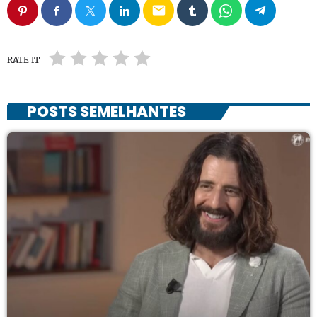
email
RATE IT
POSTS SEMELHANTES