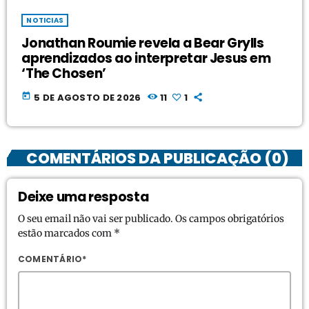
NOTICIAS
Jonathan Roumie revela a Bear Grylls
aprendizados ao interpretar Jesus em
‘The Chosen’
today
5 DE AGOSTO DE 2026
11
1
COMENTÁRIOS DA PUBLICAÇÃO (0)
Deixe uma resposta
O seu email não vai ser publicado. Os campos obrigatórios
estão marcados com *
COMENTÁRIO*