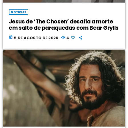
NOTICIAS
Jesus de ‘The Chosen’ desafia a morte
em salto de paraquedas com Bear Grylls
today
5 DE AGOSTO DE 2026
4