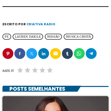
ESCRITO POR
CRIATIVA RADIO
FE
LAUREN DAIGLE
MISSÃO
MUSICA CRISTÃ
email
RATE IT
POSTS SEMELHANTES