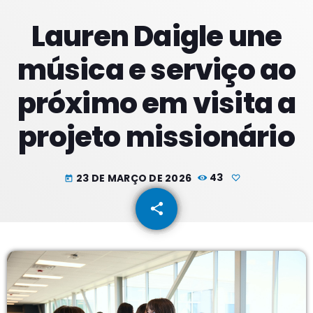
Lauren Daigle une
PROXIMOS PROGRAMAS
música e serviço ao
Manhãs
próximo em visita a
COM SUZZYE
06:00 - 09:59
projeto missionário
Meio Dia
COM JORGE
10:00 - 13:59
23 DE MARÇO DE 2026
43
today
Tardes
share
email
COM RODRIGÃO
14:00 - 17:59