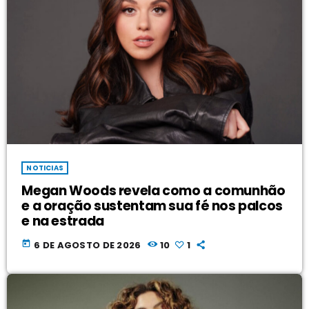
NOTICIAS
Megan Woods revela como a comunhão
e a oração sustentam sua fé nos palcos
e na estrada
today
6 DE AGOSTO DE 2026
10
1