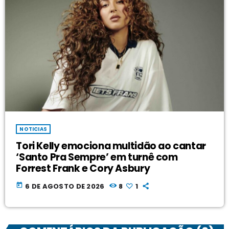
NOTICIAS
Tori Kelly emociona multidão ao cantar
‘Santo Pra Sempre’ em turnê com
Forrest Frank e Cory Asbury
today
6 DE AGOSTO DE 2026
8
1