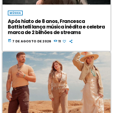
MÚSICA
Após hiato de 8 anos, Francesca
Battistelli lança música inédita e celebra
marca de 2 bilhões de streams
today
7 DE AGOSTO DE 2026
11