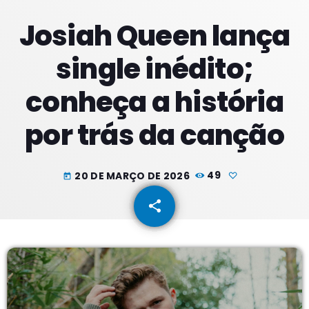
Josiah Queen lança
PROXIMOS PROGRAMAS
single inédito;
conheça a história
por trás da canção
20 DE MARÇO DE 2026
49
today
share
email