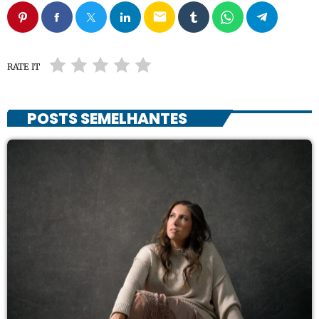
email
RATE IT
POSTS SEMELHANTES