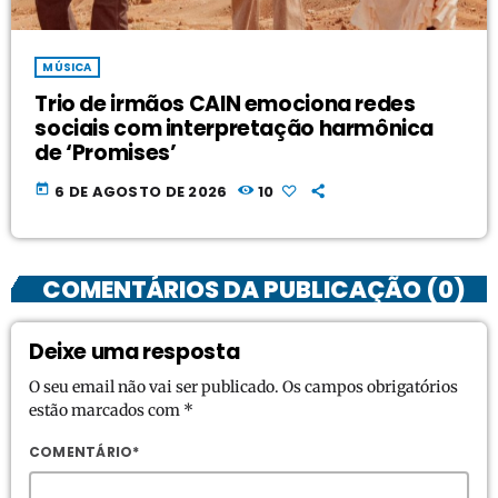
MÚSICA
Trio de irmãos CAIN emociona redes
sociais com interpretação harmônica
de ‘Promises’
today
6 DE AGOSTO DE 2026
10
COMENTÁRIOS DA PUBLICAÇÃO (0)
Deixe uma resposta
O seu email não vai ser publicado. Os campos obrigatórios
estão marcados com *
COMENTÁRIO*