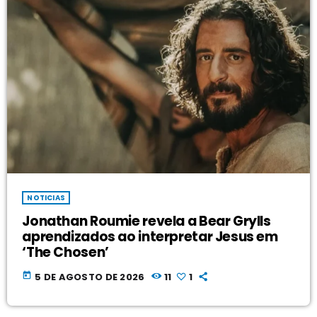
NOTICIAS
Jonathan Roumie revela a Bear Grylls
aprendizados ao interpretar Jesus em
‘The Chosen’
today
5 DE AGOSTO DE 2026
11
1