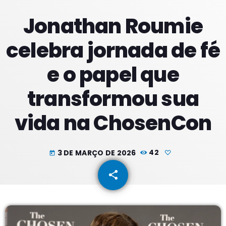
Jonathan Roumie
PROXIMOS PROGRAMAS
celebra jornada de fé
Noite Maior
e o papel que
COM ERICA
22:00 - 23:59
transformou sua
Noite Maior
vida na ChosenCon
COM ERICA
00:00 - 01:59
Madrugadas
3 DE MARÇO DE 2026
42
today
COM PATRICIA
02:00 - 05:59
share
email