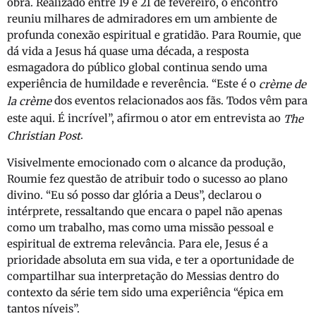
obra.
Realizado entre 19 e 21 de fevereiro, o encontro
reuniu milhares de admiradores em um ambiente de
profunda conexão espiritual e gratidão.
Para Roumie, que
dá vida a Jesus há quase uma década, a resposta
esmagadora do público global continua sendo uma
experiência de humildade e reverência. “Este é o
crème de
dos eventos relacionados aos fãs. Todos vêm para
la crème
este aqui. É incrível”, afirmou o ator em entrevista ao
The
.
Christian Post
Visivelmente emocionado com o alcance da produção,
Roumie fez questão de atribuir todo o sucesso ao plano
divino. “Eu só posso dar glória a Deus”, declarou o
intérprete, ressaltando que encara o papel não apenas
como um trabalho, mas como uma missão pessoal e
espiritual de extrema relevância. Para ele, Jesus é a
prioridade absoluta em sua vida, e ter a oportunidade de
compartilhar sua interpretação do Messias dentro do
contexto da série tem sido uma experiência “épica em
tantos níveis”.