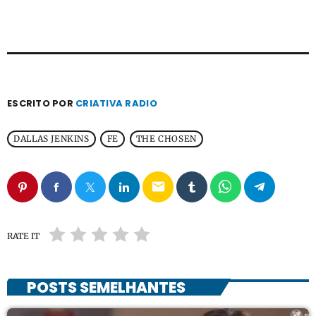
ESCRITO POR
CRIATIVA RADIO
DALLAS JENKINS
FE
THE CHOSEN
email
RATE IT
POSTS SEMELHANTES