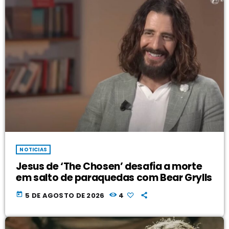
NOTICIAS
Jesus de ‘The Chosen’ desafia a morte
em salto de paraquedas com Bear Grylls
today
5 DE AGOSTO DE 2026
4