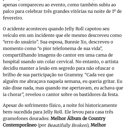
apenas compareceu ao evento, como também subiu ao
palco para celebrar três grandes vitórias na noite de 1º de
fevereiro.
O acidente aconteceu quando Jelly Roll capotou seu
veículo em um incidente que ele mesmo descreveu como
“erro do usuário”.
Sua esposa, Bunnie Xo, descreveu o
momento como “o pior telefonema de sua vida”,
compartilhando imagens do cantor em uma cama de
hospital usando um colar cervical.
No entanto, o artista
decidiu manter a lesão em segredo para não ofuscar o
brilho de sua participação no Grammy.
“Cada vez que
alguém me abraçava naquela semana, eu queria gritar.
Eu
não disse nada, mas quando me apertavam, eu achava que
ia chorar”, revelou o cantor sobre os bastidores da festa.
Apesar do sofrimento físico, a noite foi historicamente
bem-sucedida para Jelly Roll.
Ele levou para casa três
gramofones dourados:
Melhor Álbum de Country
Contemporâneo
(por
),
Melhor
Beautifully Broken