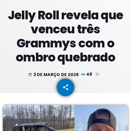
Jelly Roll revela que
PROXIMOS PROGRAMAS
venceu três
Madrugadas
Grammys com o
COM PATRICIA
02:00 - 05:59
ombro quebrado
Manhãs
COM SUZZYE
06:00 - 09:59
3 DE MARÇO DE 2026
48
today
Meio Dia
share
email
COM JORGE
10:00 - 13:59