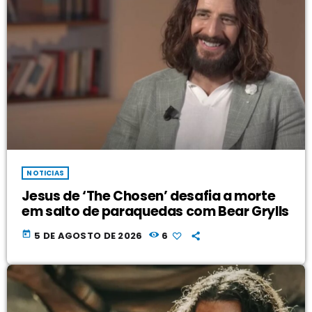
NOTICIAS
Jesus de ‘The Chosen’ desafia a morte
em salto de paraquedas com Bear Grylls
today
5 DE AGOSTO DE 2026
6