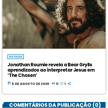
NOTICIAS
Jonathan Roumie revela a Bear Grylls
aprendizados ao interpretar Jesus em
‘The Chosen’
today
5 DE AGOSTO DE 2026
11
1
COMENTÁRIOS DA PUBLICAÇÃO (0)