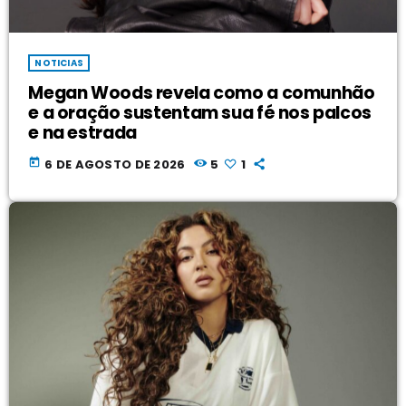
NOTICIAS
Megan Woods revela como a comunhão
e a oração sustentam sua fé nos palcos
e na estrada
today
6 DE AGOSTO DE 2026
5
1