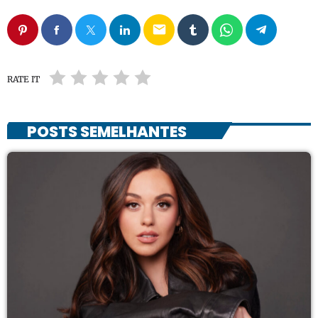
email
RATE IT
POSTS SEMELHANTES