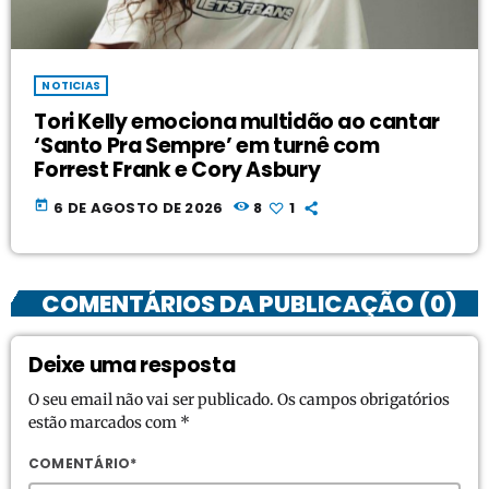
NOTICIAS
Tori Kelly emociona multidão ao cantar
‘Santo Pra Sempre’ em turnê com
Forrest Frank e Cory Asbury
today
6 DE AGOSTO DE 2026
8
1
COMENTÁRIOS DA PUBLICAÇÃO (0)
Deixe uma resposta
O seu email não vai ser publicado. Os campos obrigatórios
estão marcados com *
COMENTÁRIO*