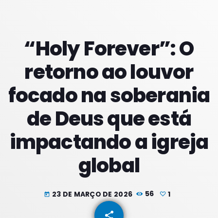
PROXIMOS PROGRAMAS
“Holy Forever”: O
Noites
retorno ao louvor
COM JU
18:00 - 21:59
focado na soberania
Noite Maior
de Deus que está
COM ERICA
22:00 - 23:59
impactando a igreja
Noite Maior
COM ERICA
global
00:00 - 01:59
23 DE MARÇO DE 2026
56
1
today
share
email