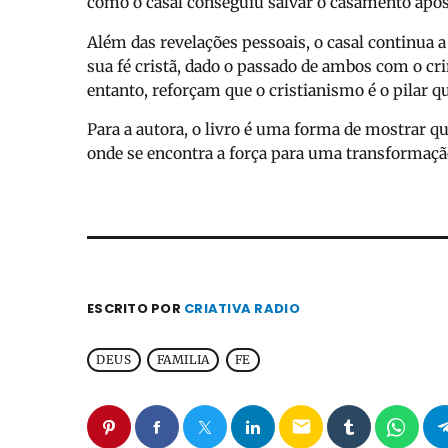
como o casal conseguiu salvar o casamento após 
Além das revelações pessoais, o casal continua a
sua fé cristã, dado o passado de ambos com o cri
entanto, reforçam que o cristianismo é o pilar q
Para a autora, o livro é uma forma de mostrar qu
onde se encontra a força para uma transformação
ESCRITO POR
CRIATIVA RADIO
DEUS
FAMILIA
FE
email