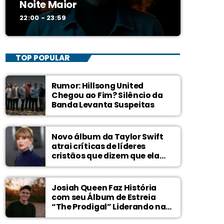
Noite Maior
22:00 - 23:59
TOP POPULAR
Rumor: Hillsong United
Chegou ao Fim? Silêncio da
Banda Levanta Suspeitas
Novo álbum da Taylor Swift
atrai críticas de líderes
cristãos que dizem que ela
zomba de Deus
Josiah Queen Faz História
com seu Álbum de Estreia
“The Prodigal” Liderando na
Billboard