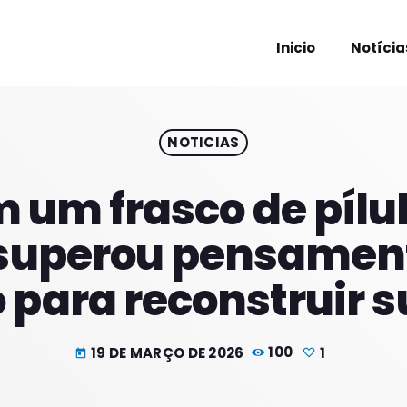
Inicio
Notícia
NOTICIAS
PROXIM
 um frasco de pílu
superou pensament
o para reconstruir s
19 DE MARÇO DE 2026
100
1
today