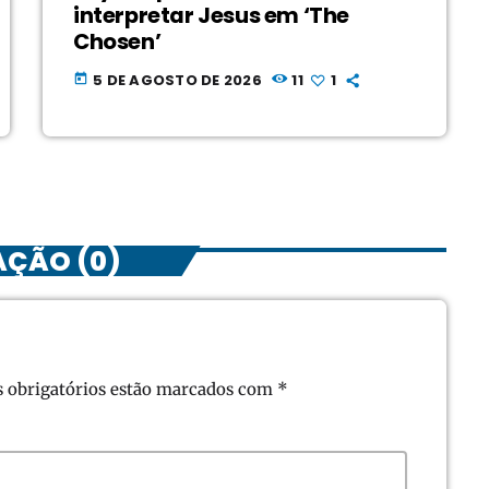
interpretar Jesus em ‘The
Chosen’
5 DE AGOSTO DE 2026
11
1
today
AÇÃO (0)
s obrigatórios estão marcados com *