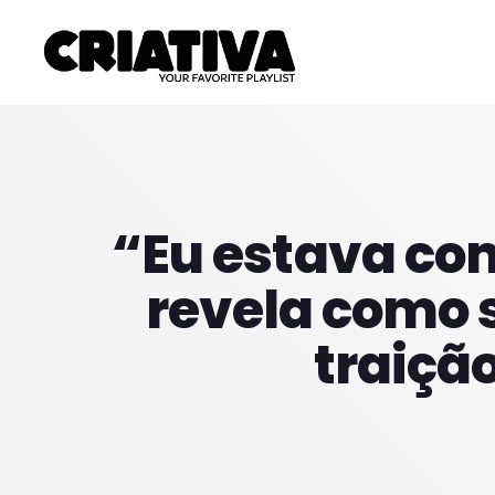
“Eu estava com
revela como 
traiçã