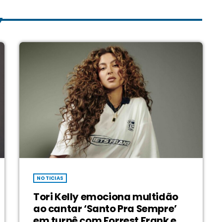
NOTICIAS
Tori Kelly emociona multidão
ao cantar ‘Santo Pra Sempre’
em turnê com Forrest Frank e