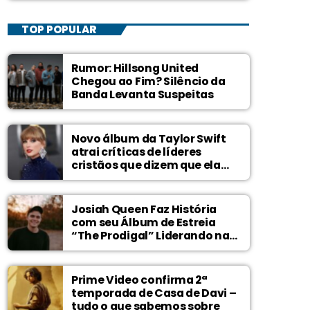
TOP POPULAR
Rumor: Hillsong United
Chegou ao Fim? Silêncio da
Banda Levanta Suspeitas
Novo álbum da Taylor Swift
atrai críticas de líderes
cristãos que dizem que ela
zomba de Deus
Josiah Queen Faz História
com seu Álbum de Estreia
“The Prodigal” Liderando na
Billboard
Prime Video confirma 2ª
temporada de Casa de Davi –
tudo o que sabemos sobre