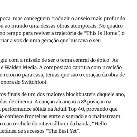
oca, mas conseguem traduzir o anseio mais profundo
ou ao mundo uma dessas obras atemporais. No quadro
no tempo para reviver a trajetória de “This Is Home”, o
ornar a voz de uma geração que buscava o seu
rgiu com a missão de ser o tema central do épico “As
ey e Walden Media. A composição captura com precisão
do retorno para casa, temas que são o coração da obra de
 sonora do Switchfoot.
os finais de um dos maiores blockbusters daquele ano,
las de cinema. A canção alcançou a 8ª posição na
 performance sólida na Adult Top 40, provando que
 conhece fronteiras entre o sagrado e o mainstream.
oi o carro-chefe do oitavo álbum da banda, “Hello
letânea de sucessos “The Best Yet”.