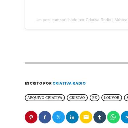
Um post compartilhado por Criativa Radio | Música 
ESCRITO POR
CRIATIVA RADIO
ARQUIVO CRIATIVA
CRISTÃO
FE
LOUVOR
email