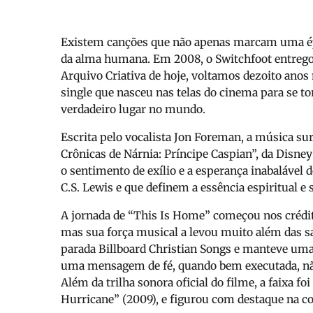
Existem canções que não apenas marcam uma ép
da alma humana. Em 2008, o Switchfoot entreg
Arquivo Criativa de hoje, voltamos dezoito anos 
single que nasceu nas telas do cinema para se t
verdadeiro lugar no mundo.
Escrita pelo vocalista Jon Foreman, a música su
Crônicas de Nárnia: Príncipe Caspian”, da Disn
o sentimento de exílio e a esperança inabalável 
C.S. Lewis e que definem a essência espiritual e
A jornada de “This Is Home” começou nos crédit
mas sua força musical a levou muito além das sa
parada Billboard Christian Songs e manteve uma
uma mensagem de fé, quando bem executada, não
Além da trilha sonora oficial do filme, a faixa f
Hurricane” (2009), e figurou com destaque na co