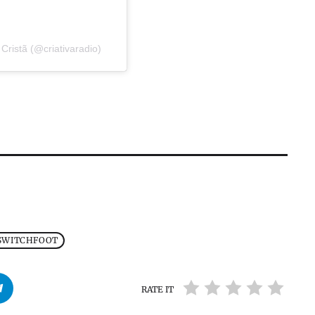
Cristã (@criativaradio)
SWITCHFOOT
RATE IT