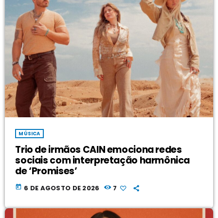
MÚSICA
Trio de irmãos CAIN emociona redes
sociais com interpretação harmônica
de ‘Promises’
today
6 DE AGOSTO DE 2026
7