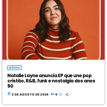
MÚSICA
Natalie Layne anuncia EP que une pop
cristão, R&B, funk e nostalgia dos anos
90
today
3 DE AGOSTO DE 2026
9