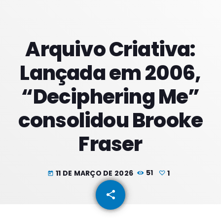
PROXIMOS PROGRAMAS
Arquivo Criativa:
Noites
Lançada em 2006,
COM JU
18:00 - 21:59
“Deciphering Me”
Noite Maior
consolidou Brooke
COM ERICA
22:00 - 23:59
Fraser
Noite Maior
COM ERICA
00:00 - 01:59
11 DE MARÇO DE 2026
51
1
today
share
email
1