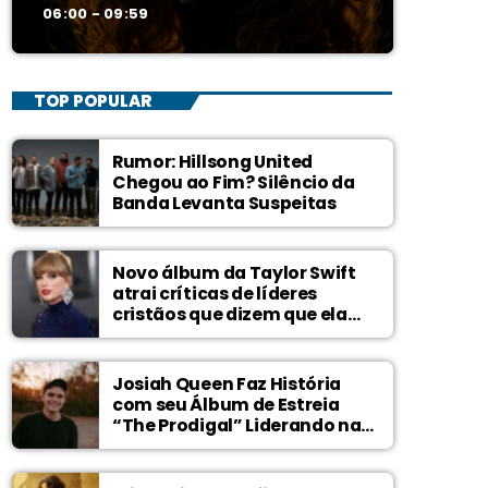
06:00 - 09:59
TOP POPULAR
Rumor: Hillsong United
Chegou ao Fim? Silêncio da
Banda Levanta Suspeitas
Novo álbum da Taylor Swift
atrai críticas de líderes
cristãos que dizem que ela
zomba de Deus
Josiah Queen Faz História
com seu Álbum de Estreia
“The Prodigal” Liderando na
Billboard