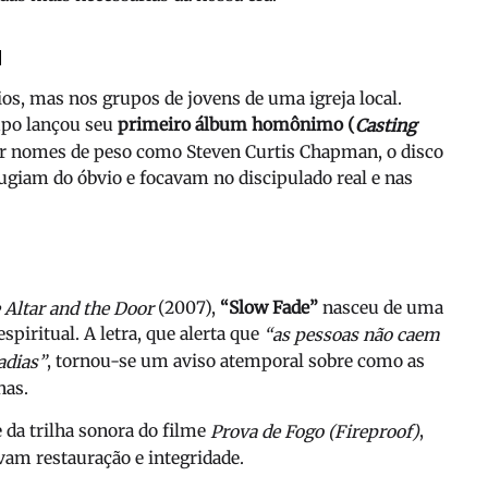
u
os, mas nos grupos de jovens de uma igreja local.
rupo lançou seu
primeiro álbum homônimo (
Casting
or nomes de peso como Steven Curtis Chapman, o disco
fugiam do óbvio e focavam no discipulado real e nas
(2007),
“Slow Fade”
nasceu de uma
 Altar and the Door
piritual. A letra, que alerta que
“as pessoas não caem
, tornou-se um aviso atemporal sobre como as
adias”
nas.
 da trilha sonora do filme
,
Prova de Fogo (Fireproof)
vam restauração e integridade.