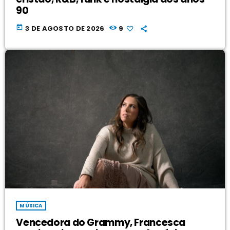
90
today
3 DE AGOSTO DE 2026
9
MÚSICA
Vencedora do Grammy, Francesca