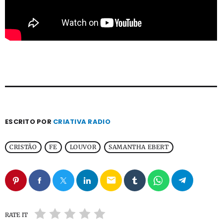
ESCRITO POR
CRIATIVA RADIO
CRISTÃO
FE
LOUVOR
SAMANTHA EBERT
email
RATE IT