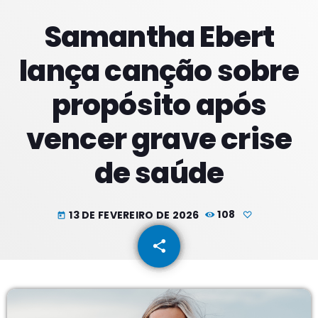
Samantha Ebert
PROXIMOS PROGRAMAS
lança canção sobre
Manhãs
propósito após
COM SUZZYE
06:00 - 09:59
vencer grave crise
Meio Dia
de saúde
COM JORGE
10:00 - 13:59
Tardes
13 DE FEVEREIRO DE 2026
108
today
COM RODRIGÃO
14:00 - 17:59
share
email