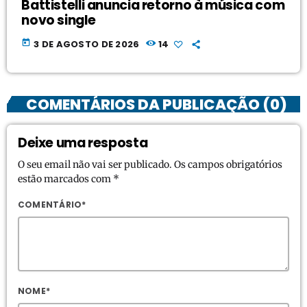
Battistelli anuncia retorno à música com
novo single
today
3 DE AGOSTO DE 2026
14
COMENTÁRIOS DA PUBLICAÇÃO (0)
Deixe uma resposta
O seu email não vai ser publicado. Os campos obrigatórios
estão marcados com *
COMENTÁRIO*
NOME*