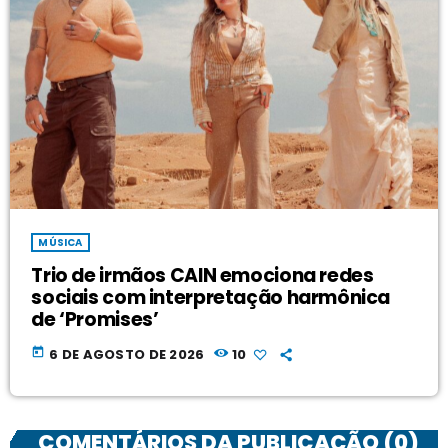
MÚSICA
Trio de irmãos CAIN emociona redes
sociais com interpretação harmônica
de ‘Promises’
today
6 DE AGOSTO DE 2026
10
COMENTÁRIOS DA PUBLICAÇÃO (0)