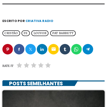
ESCRITO POR
CRIATIVA RADIO
CRISTÃO
FE
LOUVOR
PAT BARRETT
email
RATE IT
POSTS SEMELHANTES