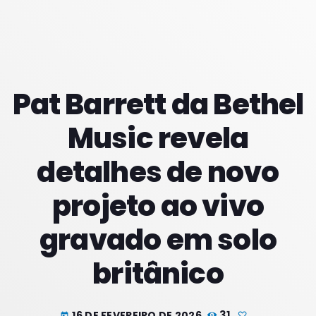
PROXIMOS PROGRAMAS
Pat Barrett da Bethel
Music revela
detalhes de novo
projeto ao vivo
gravado em solo
britânico
16 DE FEVEREIRO DE 2026
31
today