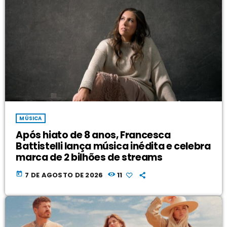
MÚSICA
Após hiato de 8 anos, Francesca
Battistelli lança música inédita e celebra
marca de 2 bilhões de streams
today
7 DE AGOSTO DE 2026
11