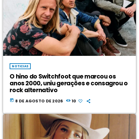
NOTICIAS
O hino do Switchfoot que marcou os
anos 2000, uniu gerações e consagrou o
rock alternativo
today
8 DE AGOSTO DE 2026
10