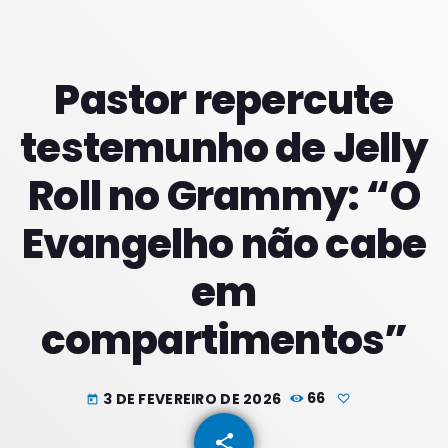
PROXIMOS PROGRAMAS
Pastor repercute
testemunho de Jelly
Roll no Grammy: “O
Evangelho não cabe
em
compartimentos”
3 DE FEVEREIRO DE 2026
66
today
share
email