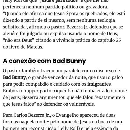
Jelly Roll de que
“Jesus é para todos”
e que Ele não
pertence a nenhum partido político ou gravadora.
“Quando ele afirma que Jesus é para os quebrados, ele está
dizendo a partir de si mesmo, sem nenhuma teologia
sofisticada”, afirmou o pastor. Bezerra Jr. defendeu que se
alguém foi julgado ou expulso usando o nome de Deus,
“não era Deus”, citando a vivência prática do capítulo 25
do livro de Mateus.
A conexão com Bad Bunny
O pastor também traçou um paralelo com o discurso de
Bad Bunny
, o grande vencedor da noite, que usou o palco
para pedir compaixão e cuidado com os
imigrantes
.
Embora o rapper porto-riquenho não tenha citado o nome
de Jesus, Bezerra argumentou que ele falou “exatamente o
que Jesus falou” ao defender os vulneráveis.
Para Carlos Bezerra Jr., o Evangelho apareceu de duas
formas naquela noite: pelo nome de Jesus na boca de um
homem em reconstrução (Jelly Roll) e pela essência da