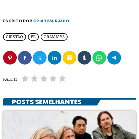
ESCRITO POR
CRIATIVA RADIO
CRISTÃO
FE
GRAMMYS
email
RATE IT
POSTS SEMELHANTES