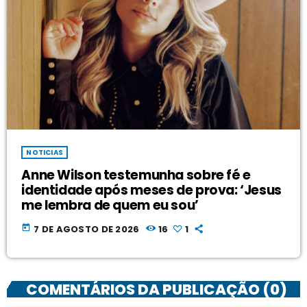
NOTICIAS
Anne Wilson testemunha sobre fé e
identidade após meses de prova: ‘Jesus
me lembra de quem eu sou’
today
7 DE AGOSTO DE 2026
16
1
COMENTÁRIOS DA PUBLICAÇÃO (0)