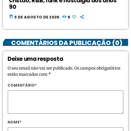
cristão, R&B, funk e nostalgia dos anos
90
today
3 DE AGOSTO DE 2026
9
COMENTÁRIOS DA PUBLICAÇÃO (0)
Deixe uma resposta
O seu email não vai ser publicado. Os campos obrigatórios
estão marcados com *
COMENTÁRIO*
NOME*