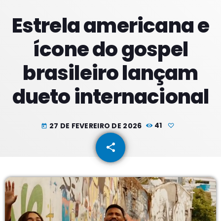
Estrela americana e
PROXIMOS PROGRAMAS
ícone do gospel
Noites
brasileiro lançam
COM JU
18:00 - 21:59
dueto internacional
Noite Maior
COM ERICA
22:00 - 23:59
27 DE FEVEREIRO DE 2026
41
today
Noite Maior
share
email
COM ERICA
00:00 - 01:59