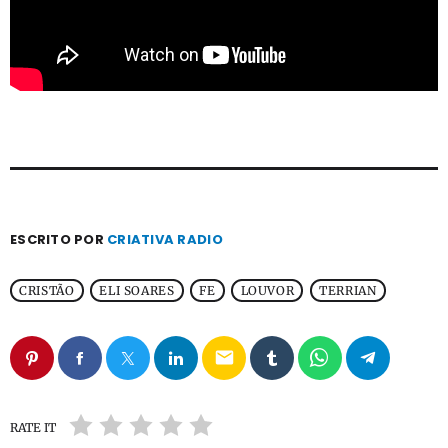
ESCRITO POR
CRIATIVA RADIO
CRISTÃO
ELI SOARES
FE
LOUVOR
TERRIAN
email
RATE IT