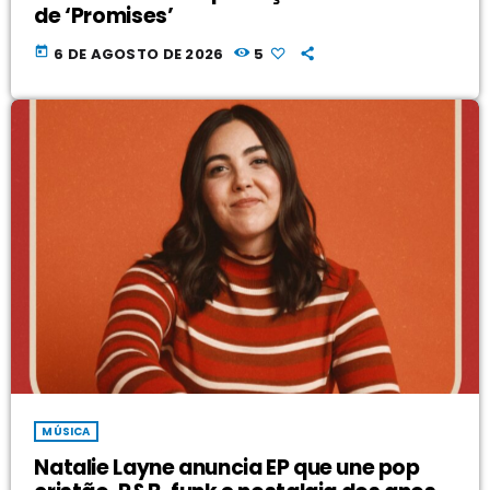
de ‘Promises’
today
6 DE AGOSTO DE 2026
5
MÚSICA
Natalie Layne anuncia EP que une pop