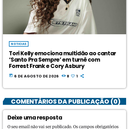
NOTICIAS
Tori Kelly emociona multidão ao cantar
‘Santo Pra Sempre’ em turnê com
Forrest Frank e Cory Asbury
today
6 DE AGOSTO DE 2026
8
1
COMENTÁRIOS DA PUBLICAÇÃO (0)
Deixe uma resposta
O seu email não vai ser publicado. Os campos obrigatórios