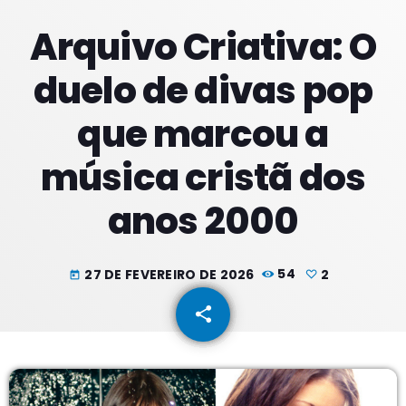
Arquivo Criativa: O
PROXIMOS PROGRAMAS
duelo de divas pop
Noites
que marcou a
COM JU
18:00 - 21:59
música cristã dos
Noite Maior
anos 2000
COM ERICA
22:00 - 23:59
Noite Maior
27 DE FEVEREIRO DE 2026
54
2
today
COM ERICA
00:00 - 01:59
share
email
2