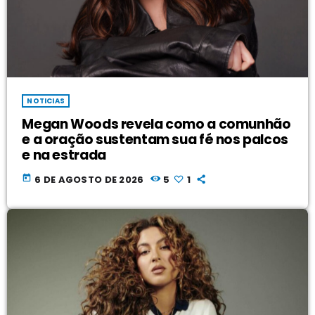
NOTICIAS
Megan Woods revela como a comunhão
e a oração sustentam sua fé nos palcos
e na estrada
today
6 DE AGOSTO DE 2026
5
1