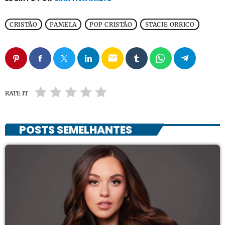
CRISTÃO
PAMELA
POP CRISTÃO
STACIE ORRICO
email
RATE IT
POSTS SEMELHANTES