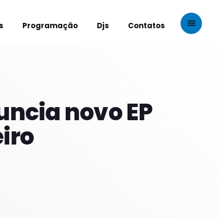
menu
s
Programação
Djs
Contatos
close
OS PROGRAMAS
uncia novo EP
Noites
COM JU
eiro
18:00 - 21:59
Noite Maior
COM ERICA
22:00 - 23:59
Madrugadas