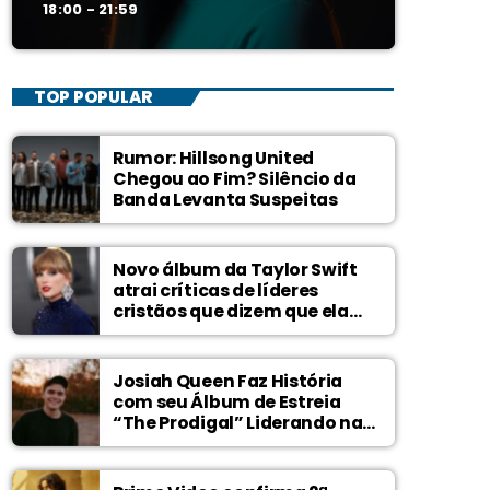
18:00 - 21:59
TOP POPULAR
Rumor: Hillsong United
Chegou ao Fim? Silêncio da
Banda Levanta Suspeitas
Novo álbum da Taylor Swift
atrai críticas de líderes
cristãos que dizem que ela
zomba de Deus
Josiah Queen Faz História
com seu Álbum de Estreia
“The Prodigal” Liderando na
Billboard