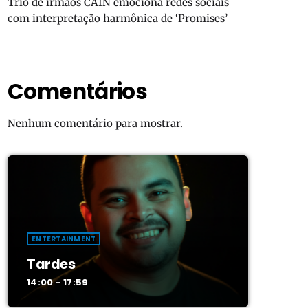
Trio de irmãos CAIN emociona redes sociais
com interpretação harmônica de ‘Promises’
Comentários
Nenhum comentário para mostrar.
ENTERTAINMENT
Tardes
14:00 - 17:59