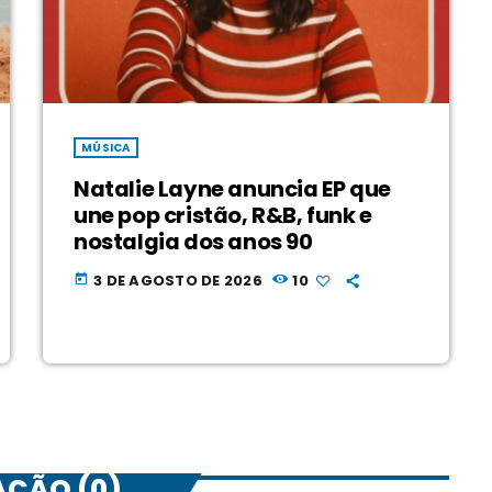
MÚSICA
Natalie Layne anuncia EP que
une pop cristão, R&B, funk e
nostalgia dos anos 90
3 DE AGOSTO DE 2026
10
today
AÇÃO (0)