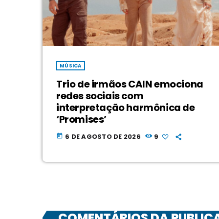
MÚSICA
Trio de irmãos CAIN emociona
redes sociais com
interpretação harmônica de
‘Promises’
6 DE AGOSTO DE 2026
9
today
COMENTÁRIOS DA PUBLIC