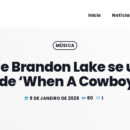
Inicio
Notícia
MÚSICA
PROXIM
 e Brandon Lake se
 de ‘When A Cowboy
9 DE JANEIRO DE 2026
60
1
today