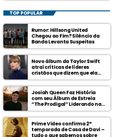
TOP POPULAR
Rumor: Hillsong United
Chegou ao Fim? Silêncio da
Banda Levanta Suspeitas
Novo álbum da Taylor Swift
atrai críticas de líderes
cristãos que dizem que ela
zomba de Deus
Josiah Queen Faz História
com seu Álbum de Estreia
“The Prodigal” Liderando na
Billboard
Prime Video confirma 2ª
temporada de Casa de Davi –
tudo o que sabemos sobre