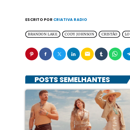
ESCRITO POR
CRIATIVA RADIO
BRANDON LAKE
CODY JOHNSON
CRISTÃO
LO
email
POSTS SEMELHANTES