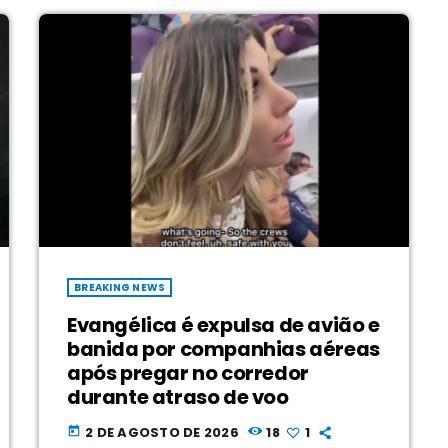
BREAKING NEWS
Evangélica é expulsa de avião e
banida por companhias aéreas
após pregar no corredor
durante atraso de voo
2 DE AGOSTO DE 2026
18
1
today