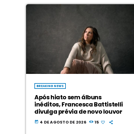
BREAKING NEWS
Após hiato sem álbuns
inéditos, Francesca Battistelli
divulga prévia de novo louvor
4 DE AGOSTO DE 2026
15
today