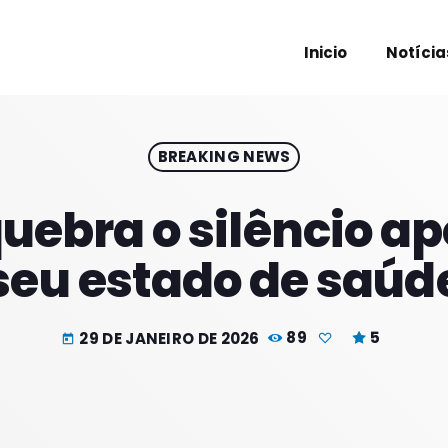
Inicio
Notícia
BREAKING NEWS
PROXIM
uebra o silêncio ap
seu estado de saúd
29 DE JANEIRO DE 2026
89
5
today