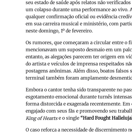
seu estado de saúde após relatos não verificados 
um colapso durante uma performance ao vivo.
A
qualquer confirmação oficial ou evidência credív
em sua carreira musical e ministério, com part
neste domingo, 1º de fevereiro.
Os rumores, que começaram a circular entre o fin
mencionavam um suposto desmaio em um palco 
entanto, as alegações parecem ter origem em víd
do artista e veículos de imprensa respeitados
postagens anônimas. Além disso, boatos falsos 
terminal também foram amplamente desmentid
Embora o cantor tenha sido transparente no pass
esgotamento emocional durante turnês intensas 
forma distorcida e exagerada recentemente. Em 
engajado com seus fãs e promovendo seu trabal
e o single
“Hard Fought Halleluja
King of Hearts
O caso reforça a necessidade de discernimento 