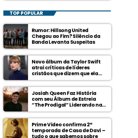
TOP POPULAR
Rumor: Hillsong United
Chegou ao Fim? Silêncio da
Banda Levanta Suspeitas
Novo álbum da Taylor Swift
atrai críticas de líderes
cristãos que dizem que ela
zomba de Deus
Josiah Queen Faz História
com seu Álbum de Estreia
“The Prodigal” Liderando na
Billboard
Prime Video confirma 2ª
temporada de Casa de Davi –
tudo o que sabemos sobre