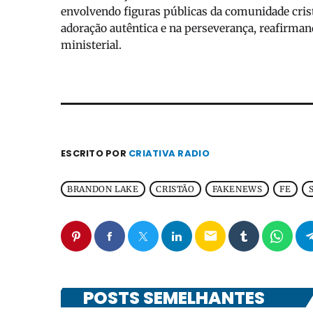
envolvendo figuras públicas da comunidade cri
adoração autêntica e na perseverança, reafirmand
ministerial.
ESCRITO POR
CRIATIVA RADIO
BRANDON LAKE
CRISTÃO
FAKENEWS
FE
email
POSTS SEMELHANTES