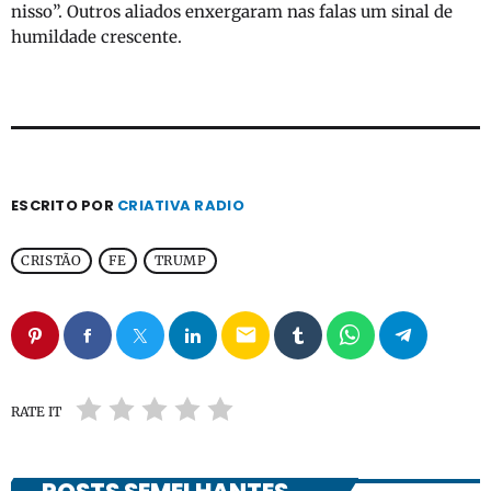
nisso”. Outros aliados enxergaram nas falas um sinal de
humildade crescente.
ESCRITO POR
CRIATIVA RADIO
CRISTÃO
FE
TRUMP
email
RATE IT