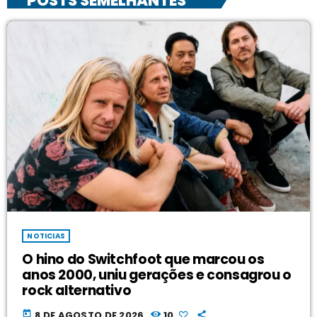
POSTS SEMELHANTES
NOTICIAS
O hino do Switchfoot que marcou os
anos 2000, uniu gerações e consagrou o
rock alternativo
today
8 DE AGOSTO DE 2026
10