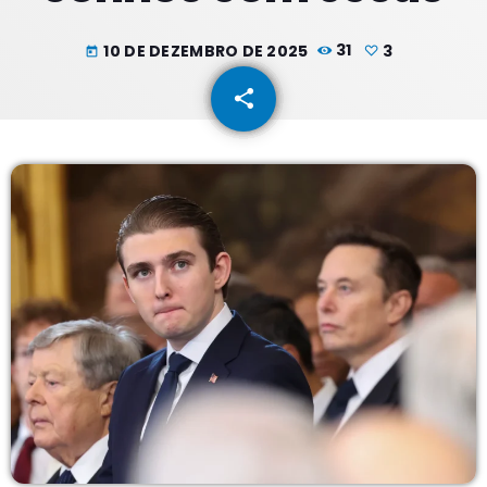
10 DE DEZEMBRO DE 2025
31
3
today
share
email
3