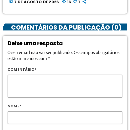
today
7 DE AGOSTO DE 2026
16
1
COMENTÁRIOS DA PUBLICAÇÃO (0)
Deixe uma resposta
O seu email não vai ser publicado. Os campos obrigatórios
estão marcados com *
COMENTÁRIO*
NOME*