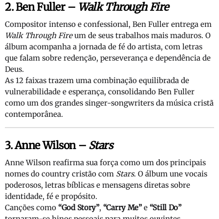
2. Ben Fuller –
Walk Through Fire
Compositor intenso e confessional, Ben Fuller entrega em
Walk Through Fire
um de seus trabalhos mais maduros. O
álbum acompanha a jornada de fé do artista, com letras
que falam sobre redenção, perseverança e dependência de
Deus.
As 12 faixas trazem uma combinação equilibrada de
vulnerabilidade e esperança, consolidando Ben Fuller
como um dos grandes singer-songwriters da música cristã
contemporânea.
3. Anne Wilson –
Stars
Anne Wilson reafirma sua força como um dos principais
nomes do country cristão com
Stars
. O álbum une vocais
poderosos, letras bíblicas e mensagens diretas sobre
identidade, fé e propósito.
Canções como
“God Story”
,
“Carry Me”
e
“Still Do”
tornaram-se hinos pessoais para muitos ouvintes,