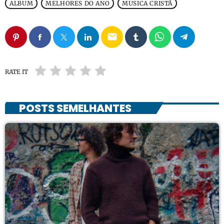
ALBUM
MELHORES DO ANO
MUSICA CRISTÃ
email
RATE IT
POSTS SEMELHANTES