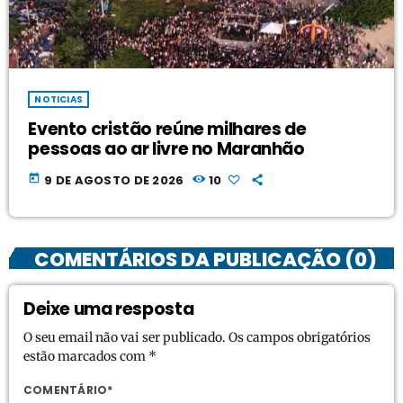
NOTICIAS
Evento cristão reúne milhares de
pessoas ao ar livre no Maranhão
today
9 DE AGOSTO DE 2026
10
COMENTÁRIOS DA PUBLICAÇÃO (0)
Deixe uma resposta
O seu email não vai ser publicado. Os campos obrigatórios
estão marcados com *
COMENTÁRIO*