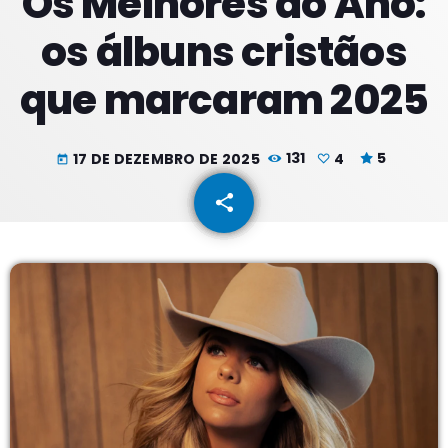
Os Melhores do Ano:
os álbuns cristãos
PROXIMOS PROGRAMAS
que marcaram 2025
Madrugadas
COM PATRICIA
02:00 - 05:59
17 DE DEZEMBRO DE 2025
131
4
5
today
share
email
Manhãs
4
COM SUZZYE
06:00 - 09:59
Meio Dia
COM JORGE
10:00 - 13:59