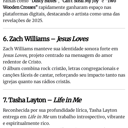
Faixas como
“Dusty Bibles”
,
“Can’t Steal My Joy”
e
“Two
Wooden Crosses”
rapidamente ganharam espaço nas
plataformas digitais, destacando o artista como uma das
revelações de 2025.
6. Zach Williams –
Jesus Loves
Zach Williams manteve sua identidade sonora forte em
Jesus Loves
, projeto centrado na mensagem do amor
redentor de Cristo.
O álbum combina rock cristão, letras congregacionais e
canções fáceis de cantar, reforçando seu impacto tanto nas
igrejas quanto nas rádios cristãs.
7. Tasha Layton –
Life in Me
Reconhecida por sua profundidade lírica, Tasha Layton
entrega em
Life in Me
um trabalho introspectivo, vibrante
e espiritualmente rico.