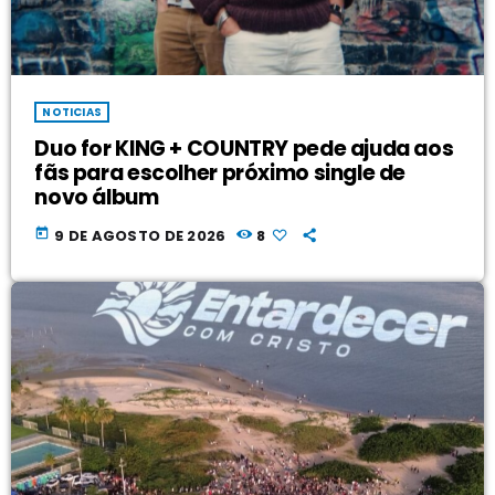
NOTICIAS
Duo for KING + COUNTRY pede ajuda aos
fãs para escolher próximo single de
novo álbum
today
9 DE AGOSTO DE 2026
8