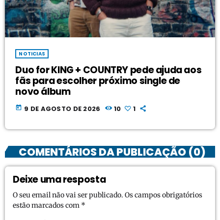
NOTICIAS
Duo for KING + COUNTRY pede ajuda aos
fãs para escolher próximo single de
novo álbum
today
9 DE AGOSTO DE 2026
10
1
COMENTÁRIOS DA PUBLICAÇÃO (0)
Deixe uma resposta
O seu email não vai ser publicado. Os campos obrigatórios
estão marcados com *