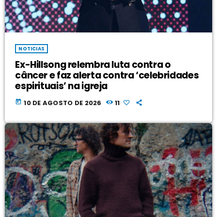
NOTICIAS
Ex-Hillsong relembra luta contra o
câncer e faz alerta contra ‘celebridades
espirituais’ na igreja
today
10 DE AGOSTO DE 2026
11