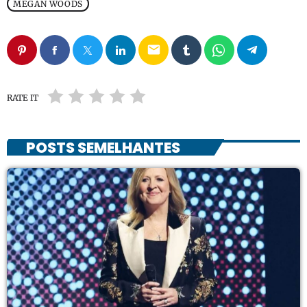
MEGAN WOODS
email
RATE IT
POSTS SEMELHANTES