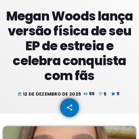
Megan Woods lança
PROXIMOS PROGRAMAS
versão física de seu
Tardes
EP de estreia e
COM RODRIGÃO
14:00 - 17:59
celebra conquista
Noites
com fãs
COM JU
18:00 - 21:59
Noite Maior
12 DE DEZEMBRO DE 2025
65
5
5
today
COM ERICA
22:00 - 23:59
share
email
5