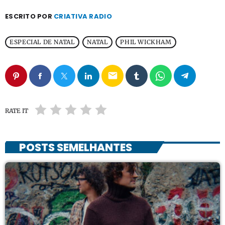
ESCRITO POR
CRIATIVA RADIO
ESPECIAL DE NATAL
NATAL
PHIL WICKHAM
email
RATE IT
POSTS SEMELHANTES