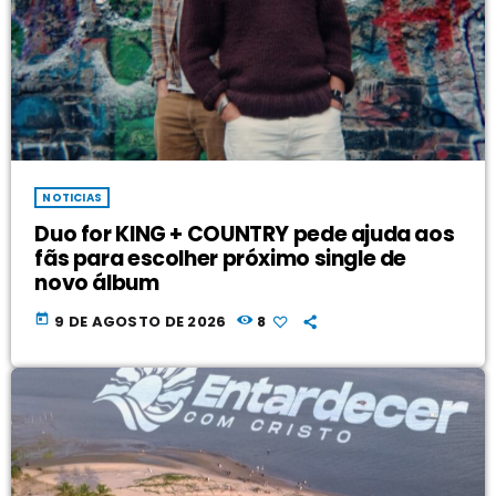
NOTICIAS
Duo for KING + COUNTRY pede ajuda aos
fãs para escolher próximo single de
novo álbum
today
9 DE AGOSTO DE 2026
8