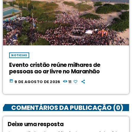
NOTICIAS
Evento cristão reúne milhares de
pessoas ao ar livre no Maranhão
today
9 DE AGOSTO DE 2026
11
COMENTÁRIOS DA PUBLICAÇÃO (0)
Deixe uma resposta