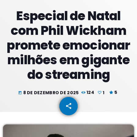
Especial de Natal
PROXIMOS PROGRAMAS
com Phil Wickham
Madrugadas
promete emocionar
COM PATRICIA
02:00 - 05:59
milhões em gigante
Manhãs
do streaming
COM SUZZYE
06:00 - 09:59
Meio Dia
8 DE DEZEMBRO DE 2025
124
1
5
today
COM JORGE
10:00 - 13:59
share
email
1