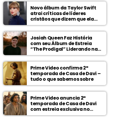
Novo álbum da Taylor Swift
atrai críticas de líderes
cristãos que dizem que ela
zomba de Deus
Josiah Queen Faz História
com seu Álbum de Estreia
“The Prodigal” Liderando na
Billboard
Prime Video confirma 2ª
temporada de Casa de Davi –
tudo o que sabemos sobre
Prime Video anuncia 2ª
temporada de Casa de Davi
com estreia exclusiva no
Wonder Project