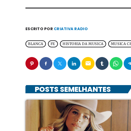
ESCRITO POR
CRIATIVA RADIO
BLANCA
FE
HISTORIA DA MUSICA
MUSICA C
email
POSTS SEMELHANTES