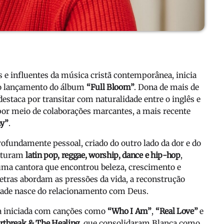
s e influentes da música cristã contemporânea, inicia
 o lançamento do álbum
“Full Bloom”
. Dona de mais de
e destaca por transitar com naturalidade entre o inglês e
por meio de colaborações marcantes, a mais recente
y”
.
rofundamente pessoal, criado do outro lado da dor e do
sturam
latin pop, reggae, worship, dance e hip-hop
,
e uma cantora que encontrou beleza, crescimento e
tras abordam as pressões da vida, a reconstrução
tidade nasce do relacionamento com Deus.
da iniciada com canções como
“Who I Am”
,
“Real Love”
e
rtbreak & The Healing
, que consolidaram Blanca como