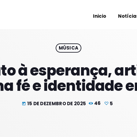
Inicio
Notícia
MÚSICA
PROXIM
uto à esperança, a
ma fé e identidade 
15 DE DEZEMBRO DE 2025
46
5
today