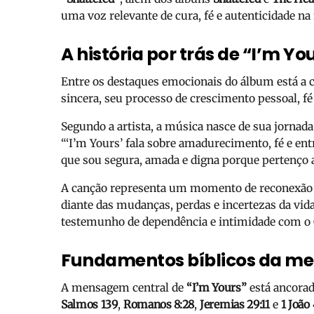
uma voz relevante de cura, fé e autenticidade na 
A história por trás de “I’m Yo
Entre os destaques emocionais do álbum está a
sincera, seu processo de crescimento pessoal, fé
Segundo a artista, a música nasce de sua jornad
“‘I’m Yours’ fala sobre amadurecimento, fé e en
que sou segura, amada e digna porque pertenço a 
A canção representa um momento de reconexão 
diante das mudanças, perdas e incertezas da vid
testemunho de dependência e intimidade com o 
Fundamentos bíblicos da 
A mensagem central de
“I’m Yours”
está ancorad
Salmos 139
,
Romanos 8:28
,
Jeremias 29:11
e
1 João 