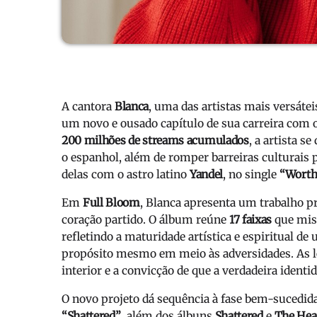
A cantora
Blanca
, uma das artistas mais versátei
um novo e ousado capítulo de sua carreira com
200 milhões de streams acumulados
, a artista s
o espanhol, além de romper barreiras culturais 
delas com o astro latino
Yandel
, no single
“Worth
Em
Full Bloom
, Blanca apresenta um trabalho p
coração partido. O álbum reúne
17 faixas
que mi
refletindo a maturidade artística e espiritual d
propósito mesmo em meio às adversidades. As le
interior e a convicção de que a verdadeira iden
O novo projeto dá sequência à fase bem-sucedi
“Shattered”
, além dos álbuns
Shattered
e
The Hea