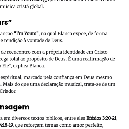
música cristã global.
urs”
 canção
“I’m Yours”
, na qual Blanca expõe, de forma
 e rendição à vontade de Deus.
a de reencontro com a própria identidade em Cristo.
trega total ao propósito de Deus. É uma reafirmação de
Ele”, explica Blanca.
espiritual, marcado pela confiança em Deus mesmo
a. Mais do que uma declaração musical, trata-se de um
Criador.
mensagem
a em diversos textos bíblicos, entre eles
Efésios 3:20-21
,
4:18-19
, que reforçam temas como amor perfeito,