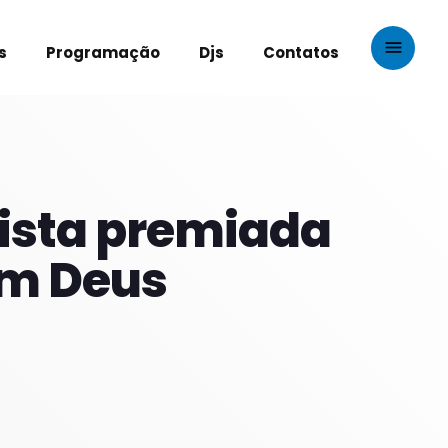
menu
s
Programação
Djs
Contatos
close
OS PROGRAMAS
rtista premiada
em Deus