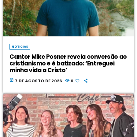
NOTICIAS
Cantor Mike Posner revela conversão ao
cristianismo e é batizado: ‘Entreguei
minha vida a Cristo’
today
7 DE AGOSTO DE 2026
6