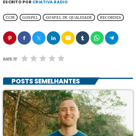
ESCRITO POR
CRIATIVA RADIO
CCM
GOSPEL
GOSPEL DE QUALIDADE
RECORDES
email
RATE IT
POSTS SEMELHANTES