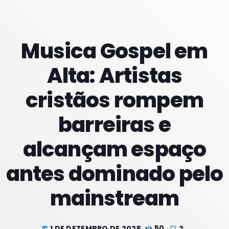
PROXIMOS PROGRAMAS
Musica Gospel em
Tardes
Alta: Artistas
COM RODRIGÃO
14:00 - 17:59
cristãos rompem
Noites
barreiras e
COM JU
18:00 - 21:59
alcançam espaço
Noite Maior
COM ERICA
antes dominado pelo
22:00 - 23:59
mainstream
1 DE DEZEMBRO DE 2025
50
2
today