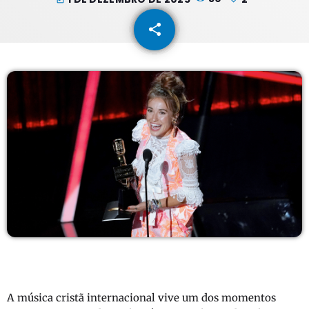
share
email
2
A música cristã internacional vive um dos momentos