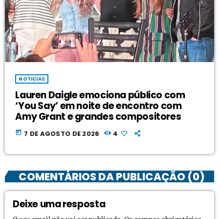
NOTICIAS
Lauren Daigle emociona público com
‘You Say’ em noite de encontro com
Amy Grant e grandes compositores
today
7 DE AGOSTO DE 2026
4
COMENTÁRIOS DA PUBLICAÇÃO (0)
Deixe uma resposta