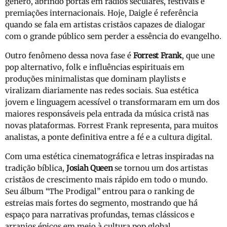
gênero, abrindo portas em rádios seculares, festivais e
premiações internacionais. Hoje, Daigle é referência
quando se fala em artistas cristãos capazes de dialogar
com o grande público sem perder a essência do evangelho.
Outro fenômeno dessa nova fase é
Forrest Frank
, que une
pop alternativo, folk e influências espirituais em
produções minimalistas que dominam playlists e
viralizam diariamente nas redes sociais. Sua estética
jovem e linguagem acessível o transformaram em um dos
maiores responsáveis pela entrada da música cristã nas
novas plataformas. Forrest Frank representa, para muitos
analistas, a ponte definitiva entre a fé e a cultura digital.
Com uma estética cinematográfica e letras inspiradas na
tradição bíblica,
Josiah Queen
se tornou um dos artistas
cristãos de crescimento mais rápido em todo o mundo.
Seu álbum “The Prodigal” entrou para o ranking de
estreias mais fortes do segmento, mostrando que há
espaço para narrativas profundas, temas clássicos e
arranjos épicos em meio à cultura pop global.