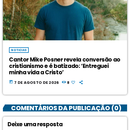
NOTICIAS
Cantor Mike Posner revela conversão ao
cristianismo e é batizado: ‘Entreguei
minha vida a Cristo’
today
7 DE AGOSTO DE 2026
8
COMENTÁRIOS DA PUBLICAÇÃO (0)
Deixe uma resposta