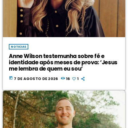
NOTICIAS
Anne Wilson testemunha sobre fé e
identidade após meses de prova: ‘Jesus
me lembra de quem eu sou’
today
7 DE AGOSTO DE 2026
16
1