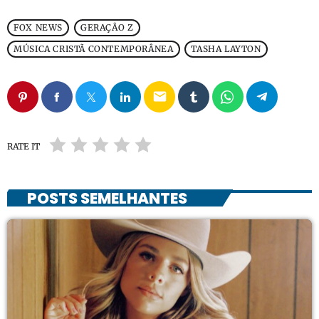
FOX NEWS
GERAÇÃO Z
MÚSICA CRISTÃ CONTEMPORÂNEA
TASHA LAYTON
email
RATE IT
POSTS SEMELHANTES