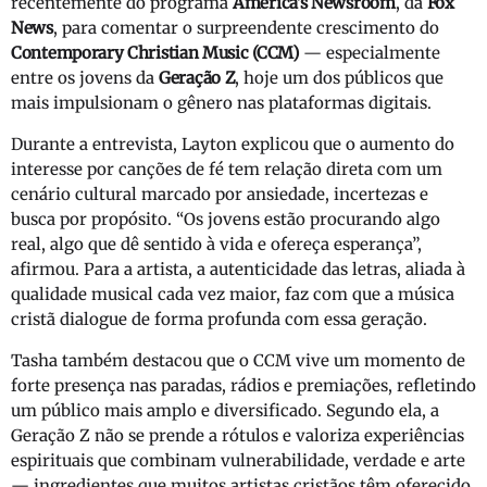
recentemente do programa
America’s Newsroom
, da
Fox
News
, para comentar o surpreendente crescimento do
Contemporary Christian Music (CCM)
— especialmente
entre os jovens da
Geração Z
, hoje um dos públicos que
mais impulsionam o gênero nas plataformas digitais.
Durante a entrevista, Layton explicou que o aumento do
interesse por canções de fé tem relação direta com um
cenário cultural marcado por ansiedade, incertezas e
busca por propósito. “Os jovens estão procurando algo
real, algo que dê sentido à vida e ofereça esperança”,
afirmou. Para a artista, a autenticidade das letras, aliada à
qualidade musical cada vez maior, faz com que a música
cristã dialogue de forma profunda com essa geração.
Tasha também destacou que o CCM vive um momento de
forte presença nas paradas, rádios e premiações, refletindo
um público mais amplo e diversificado. Segundo ela, a
Geração Z não se prende a rótulos e valoriza experiências
espirituais que combinam vulnerabilidade, verdade e arte
— ingredientes que muitos artistas cristãos têm oferecido