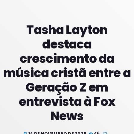
PROXIMOS PROGRAMAS
Tasha Layton
destaca
crescimento da
música cristã entre a
Geração Z em
entrevista à Fox
News
14 DE NOVEMBRO DE 2025
46
today