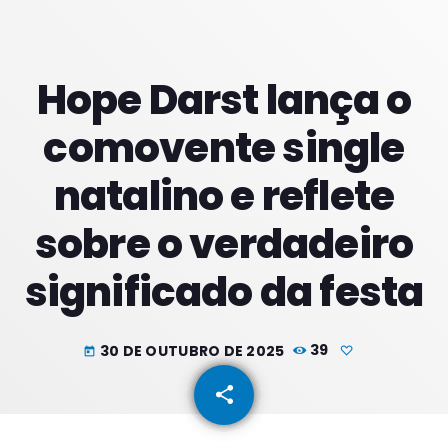
PROXIMOS PROGRAMAS
Hope Darst lança o
Tardes
comovente single
COM RODRIGÃO
14:00 - 17:59
natalino e reflete
Noites
sobre o verdadeiro
COM JU
18:00 - 21:59
significado da festa
Noite Maior
COM ERICA
22:00 - 23:59
30 DE OUTUBRO DE 2025
39
today
share
email