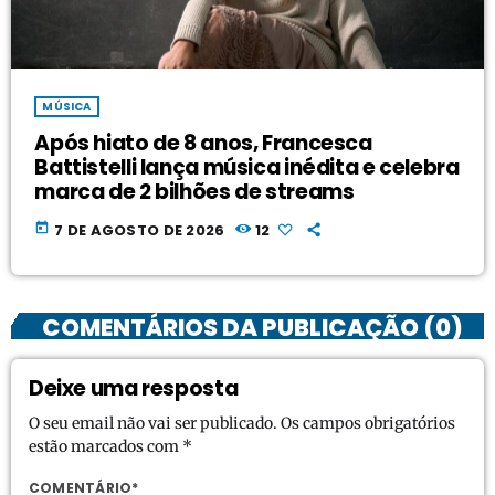
MÚSICA
Após hiato de 8 anos, Francesca
Battistelli lança música inédita e celebra
marca de 2 bilhões de streams
today
7 DE AGOSTO DE 2026
12
COMENTÁRIOS DA PUBLICAÇÃO (0)
Deixe uma resposta
O seu email não vai ser publicado. Os campos obrigatórios
estão marcados com *
COMENTÁRIO*