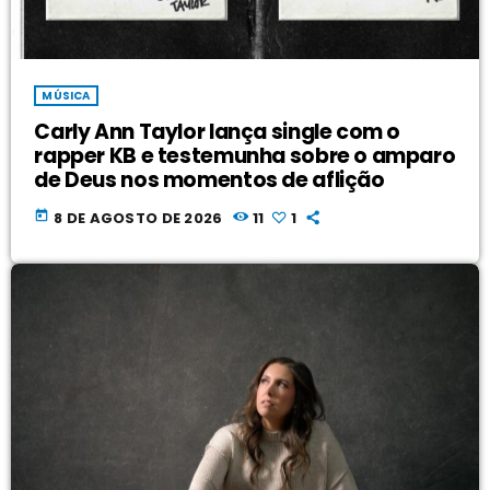
MÚSICA
Carly Ann Taylor lança single com o
rapper KB e testemunha sobre o amparo
de Deus nos momentos de aflição
today
8 DE AGOSTO DE 2026
11
1