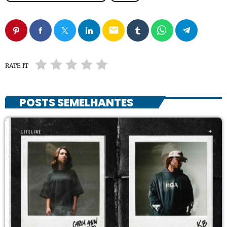
email
RATE IT
POSTS SEMELHANTES