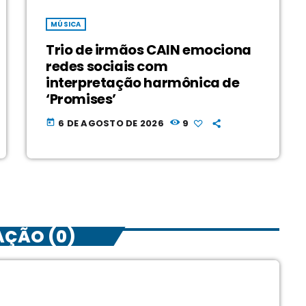
MÚSICA
Trio de irmãos CAIN emociona
redes sociais com
interpretação harmônica de
‘Promises’
6 DE AGOSTO DE 2026
9
today
AÇÃO (0)