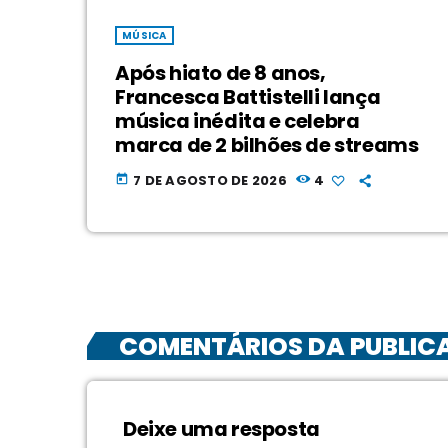
MÚSICA
Após hiato de 8 anos,
Francesca Battistelli lança
música inédita e celebra
marca de 2 bilhões de streams
7 DE AGOSTO DE 2026
4
today
COMENTÁRIOS DA PUBLIC
Deixe uma resposta