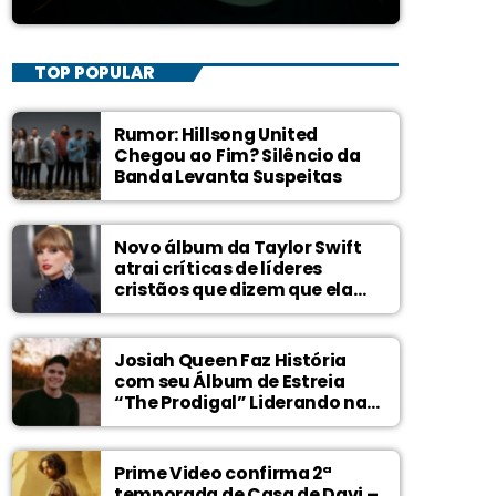
TOP POPULAR
Rumor: Hillsong United
Chegou ao Fim? Silêncio da
Banda Levanta Suspeitas
Novo álbum da Taylor Swift
atrai críticas de líderes
cristãos que dizem que ela
zomba de Deus
Josiah Queen Faz História
com seu Álbum de Estreia
“The Prodigal” Liderando na
Billboard
Prime Video confirma 2ª
temporada de Casa de Davi –