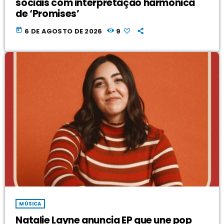
sociais com interpretação harmônica
de ‘Promises’
today
6 DE AGOSTO DE 2026
9
MÚSICA
Natalie Layne anuncia EP que une pop