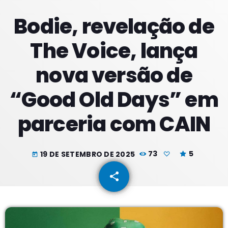
Bodie, revelação de
PROXIMOS PROGRAMAS
The Voice, lança
Meio Dia
nova versão de
COM JORGE
10:00 - 13:59
“Good Old Days” em
Tardes
parceria com CAIN
COM RODRIGÃO
14:00 - 17:59
Noites
19 DE SETEMBRO DE 2025
73
5
today
COM JU
18:00 - 21:59
share
email