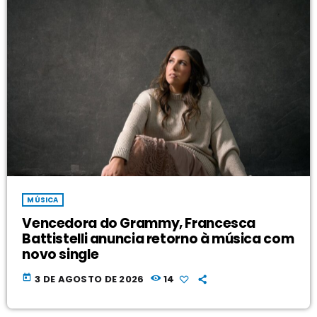
MÚSICA
Vencedora do Grammy, Francesca
Battistelli anuncia retorno à música com
novo single
today
3 DE AGOSTO DE 2026
14