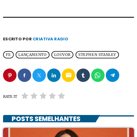
ESCRITO POR
CRIATIVA RADIO
FE
LANÇAMENTO
LOUVOR
STEPHEN STANLEY
email
RATE IT
POSTS SEMELHANTES