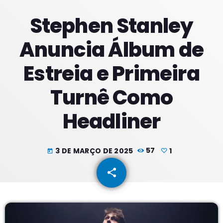
Stephen Stanley
PROXIMOS PROGRAMAS
Anuncia Álbum de
Meio Dia
Estreia e Primeira
COM JORGE
10:00 - 13:59
Turnê Como
Tardes
Headliner
COM RODRIGÃO
14:00 - 17:59
Noites
3 DE MARÇO DE 2025
57
1
today
COM JU
18:00 - 21:59
share
email
1