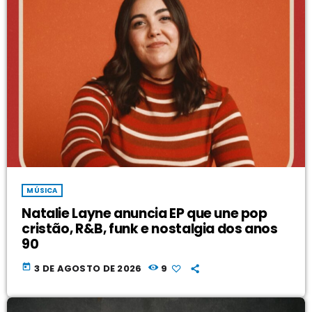
MÚSICA
Natalie Layne anuncia EP que une pop
cristão, R&B, funk e nostalgia dos anos
90
today
3 DE AGOSTO DE 2026
9