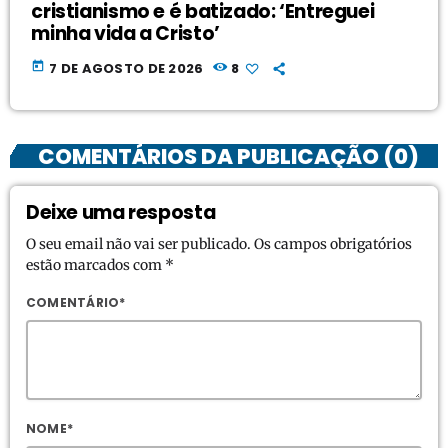
cristianismo e é batizado: ‘Entreguei
minha vida a Cristo’
today
7 DE AGOSTO DE 2026
8
COMENTÁRIOS DA PUBLICAÇÃO (0)
Deixe uma resposta
O seu email não vai ser publicado. Os campos obrigatórios
estão marcados com *
COMENTÁRIO*
NOME*