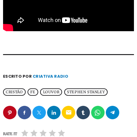
ESCRITO POR
CRIATIVA RADIO
CRISTÃO
FE
LOUVOR
STEPHEN STANLEY
email
RATE IT