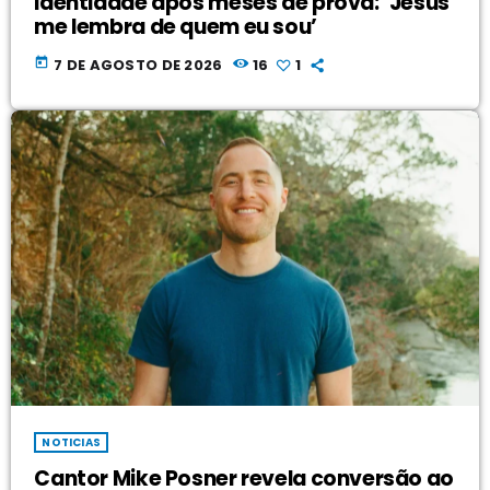
identidade após meses de prova: ‘Jesus
me lembra de quem eu sou’
today
7 DE AGOSTO DE 2026
16
1
NOTICIAS
Cantor Mike Posner revela conversão ao