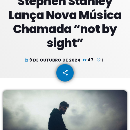
Stephen Stanley
Lança Nova Música
PROXIMOS PROGRAMAS
Chamada “not by
sight”
9 DE OUTUBRO DE 2024
47
1
today
share
email
1