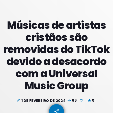
PROXIMOS PROGRAMAS
Músicas de artistas
Madrugadas
cristãos são
COM PATRICIA
02:00 - 05:59
removidas do TikTok
Manhãs
devido a desacordo
COM SUZZYE
06:00 - 09:59
com a Universal
Meio Dia
COM JORGE
Music Group
10:00 - 13:59
1 DE FEVEREIRO DE 2024
66
5
today
share
email