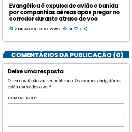
Evangélica é expulsa de avião e banida
por companhias aéreas após pregar no
corredor durante atraso de voo
today
2 DE AGOSTO DE 2026
18
1
COMENTÁRIOS DA PUBLICAÇÃO (0)
Deixe uma resposta
O seu email não vai ser publicado. Os campos obrigatórios
estão marcados com *
COMENTÁRIO*