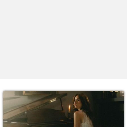
PROXIMOS PROGRAMAS
Noite Maior
COM ERICA
00:00 - 01:59
Madrugadas
COM PATRICIA
02:00 - 05:59
Manhãs
COM SUZZYE
06:00 - 09:59