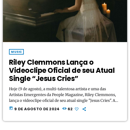
MUSIC
Riley Clemmons Lança o
Videoclipe Oficial de seu Atual
Single “Jesus Cries”
Hoje (9 de agosto), a multi-talentosa artista e uma das
Artistas Emergentes da People Magazine, Riley Clemmons,
lança o videoclipe oficial de seu atual single "Jesus Cries". A
faixa foi originalmente lançada em 2023 em seu aclamado
today
9 DE AGOSTO DE 2024
62
álbum de estúdio, Church Pew. Um EP multifaixas
recentemente lançado inclui a Versão Single de "Jesus Cries",
a Versão Desplugada, a Versão Instrumental e a Versão do
Álbum. https://youtu.be/MhwYEZJD3aQ