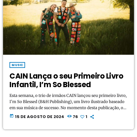
MUSIC
CAIN Lança o seu Primeiro Livro
Infantil, I’m So Blessed
Esta semana, o trio de irmãos CAIN lançou seu primeiro livro,
I’m So Blessed (B&H Publishing), um livro ilustrado baseado
em sua música de sucesso. No momento desta publicação, o
livro estava em primeiro lugar na categoria Ficção Cristã
today
15 DE AGOSTO DE 2024
76
1
Infantil para Leitores Iniciantes e no Top 5 de Ficção Cristã
Infantil sobre Família e Livros Inspiradores Infantis na
Amazon. "Ficamos muito gratos por como nossos fãs se