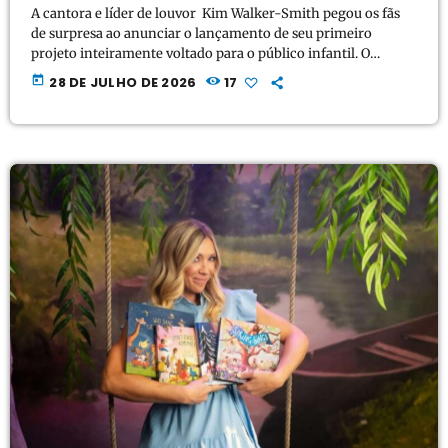
A cantora e líder de louvor Kim Walker-Smith pegou os fãs
de surpresa ao anunciar o lançamento de seu primeiro
projeto inteiramente voltado para o público infantil. O
primeiro single do álbum, intitulado "Armor On", chega às
today
28 DE JULHO DE 2026
17
plataformas digitais nesta sexta-feira. A novidade foi
celebrada pela própria artista em suas redes sociais:
"Surpresa!! Nova música saindo nesta SEXTA-FEIRA!! É o
primeiro lançamento do meu próximo ÁLBUM INFANTIL.
'ARMOR ON' sai […]