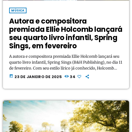
MÚSICA
Autora e compositora
premiada Ellie Holcomb lançará
seu quarto livro infantil, Spring
Sings, em fevereiro
A autora e compositora premiada Ellie Holcomb lançará seu
quarto livro infantil, Spring Sings (B&H Publishing), no dia 11
de fevereiro. Com seu estilo lírico já conhecido, Holcomb
incentiva os pequenos leitores a observarem o despertar
today
23 DE JANEIRO DE 2025
34
gradual do mundo após o inverno, mostrando como a nova
vida da primavera também reconta a história do Filho de
Deus. “Este é um livro de Páscoa que espero ressoe nos
corações de jovens […]