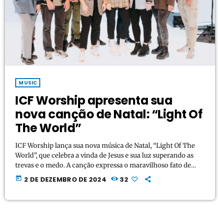
MUSIC
ICF Worship apresenta sua
nova canção de Natal: “Light Of
The World”
ICF Worship lança sua nova música de Natal, “Light Of The
World”, que celebra a vinda de Jesus e sua luz superando as
trevas e o medo. A canção expressa o maravilhoso fato de
Jesus ter se tornado humano para derramar graça e revelar o
today
2 DE DEZEMBRO DE 2024
32
coração do Pai. Com versos emocionantes e um refrão
poderoso, "Luz do Mundo" convida os ouvintes a se unirem
aos anjos proclamando o santo nome […]